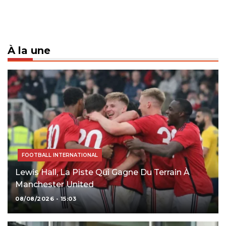
À la une
FOOTBALL INTERNATIONAL
Lewis Hall, La Piste Qui Gagne Du Terrain À
Manchester United
08/08/2026 - 15:03