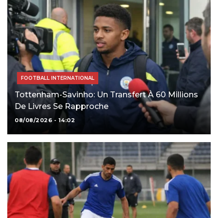
FOOTBALL INTERNATIONAL
Tottenham-Savinho: Un Transfert À 60 Millions
De Livres Se Rapproche
08/08/2026 - 14:02