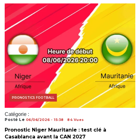
PARIS COMBINÉS
PRONOSTICS FOOTBALL
Catégorie :
Posté Le
06/06/2026 - 15:38
84 Vues
Pronostic Niger Mauritanie : test clé à
Casablanca avant la CAN 2027