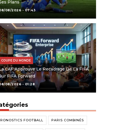
Ses Plans
08/08/2026 - 07:43
COUPE DU MONDE
La CAF Approuve Le Recadrage De La FIFA
Sur FIFA Forward
08/08/2026 - 01:28
atégories
PRONOSTICS FOOTBALL
PARIS COMBINÉS