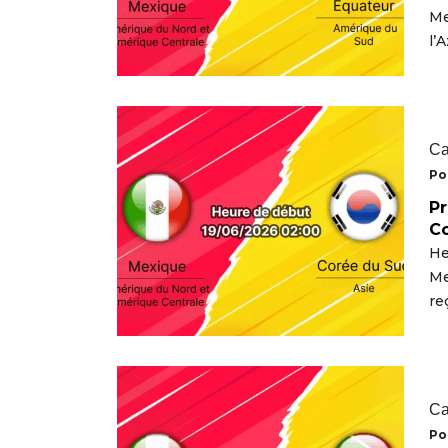
Me
l’
Ca
Po
Pr
C
He
Me
re
Ca
Po