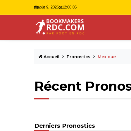
août 9, 2026
12:00:06
Accueil
Pronostics
Mexique
Récent Pronos
Derniers Pronostics