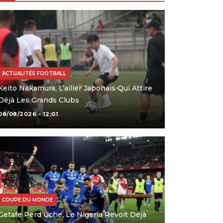
ACTUALITÉS FOOTBALL
Keito Nakamura, L’ailier Japonais Qui Attire
Déjà Les Grands Clubs
08/08/2026 - 12:01
COUPE DU MONDE
Getafe Perd Uche, Le Nigeria Revoit Déjà