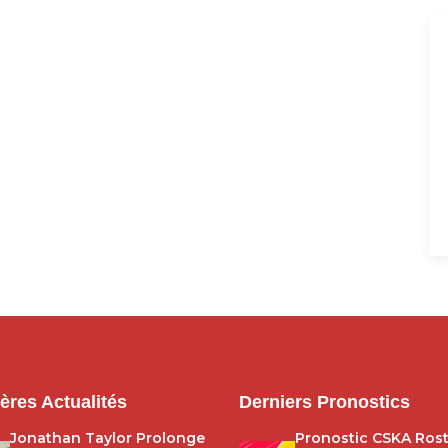
ères Actualités
Derniers Pronostics
Jonathan Taylor Prolonge
Pronostic CSKA Rost