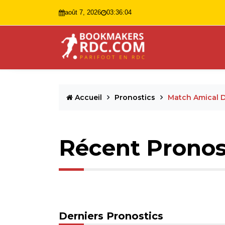
août 7, 2026
03:36:05
Accueil
Pronostics
Match Amical D
Récent Pronos
Derniers Pronostics