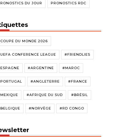
PRONOSTICS DU JOUR
PRONOSTICS RDC
tiquettes
#COUPE DU MONDE 2026
#UEFA CONFERENCE LEAGUE
#FRIENDLIES
#ESPAGNE
#ARGENTINE
#MAROC
#PORTUGAL
#ANGLETERRE
#FRANCE
#MEXIQUE
#AFRIQUE DU SUD
#BRÉSIL
#BELGIQUE
#NORVÈGE
#RD CONGO
ewsletter