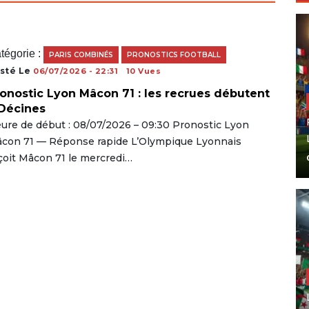
tégorie :
PARIS COMBINÉS
PRONOSTICS FOOTBALL
sté Le
06/07/2026 - 22:31
10 Vues
onostic Lyon Mâcon 71 : les recrues débutent
Décines
ure de début : 08/07/2026 – 09:30 Pronostic Lyon
con 71 — Réponse rapide L’Olympique Lyonnais
çoit Mâcon 71 le mercredi…