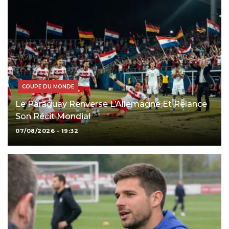
COUPE DU MONDE
Le Paraguay Renverse L’Allemagne Et Relance
Son Récit Mondial
07/08/2026 - 19:32