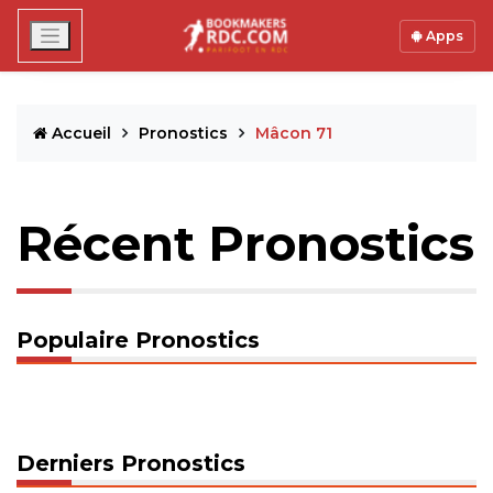
Apps
Accueil
Pronostics
Mâcon 71
Récent Pronostics
Populaire Pronostics
Derniers Pronostics