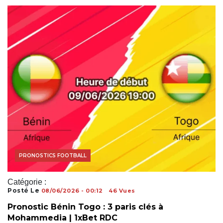
PARIS COMBINÉS
PRONOSTICS FOOTBALL
Catégorie :
Posté Le
08/06/2026 - 00:12
46 Vues
Pronostic Bénin Togo : 3 paris clés à
Mohammedia | 1xBet RDC