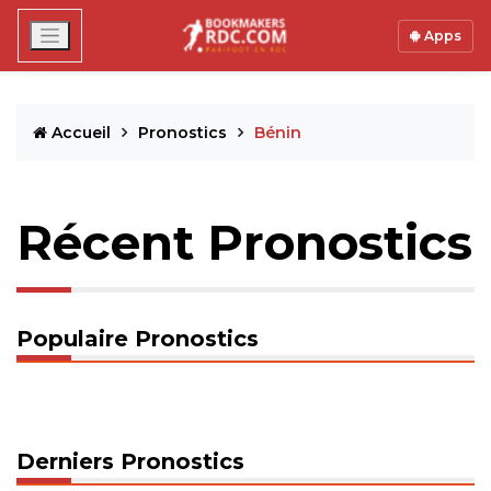
Apps
Accueil
Pronostics
Bénin
Récent Pronostics
Populaire Pronostics
Derniers Pronostics