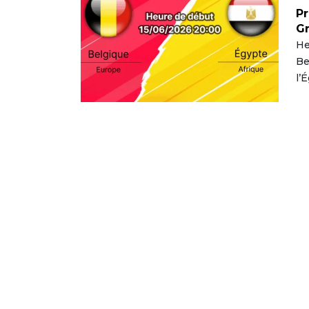
Pr
G
He
Be
l’