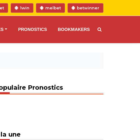
et
1win
melbet
betwinner
ES
PRONOSTICS
BOOKMAKERS
opulaire Pronostics
 la une