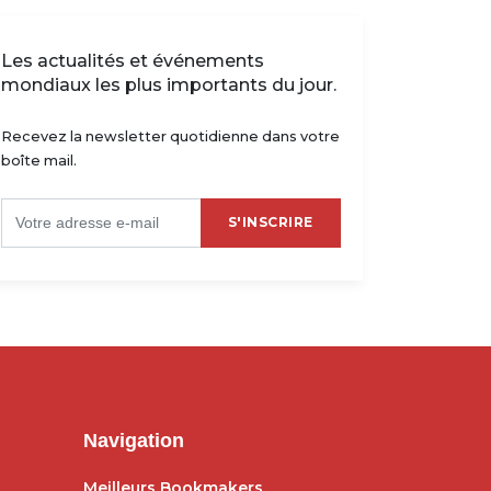
Les actualités et événements
mondiaux les plus importants du jour.
Recevez la newsletter quotidienne dans votre
boîte mail.
S'INSCRIRE
Navigation
Meilleurs Bookmakers