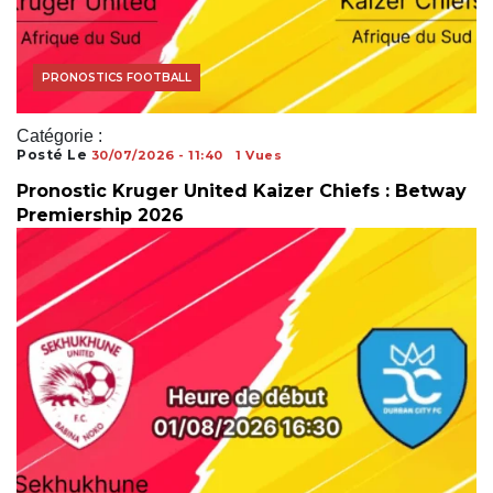
PARIS COMBINÉS
PRONOSTICS FOOTBALL
Catégorie :
Posté Le
30/07/2026 - 11:40
1 Vues
Pronostic Kruger United Kaizer Chiefs : Betway
Premiership 2026