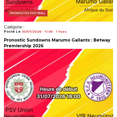
PARIS COMBINÉS
PRONOSTICS FOOTBALL
Catégorie :
Posté Le
30/07/2026 - 11:00
1 Vues
Pronostic Sundowns Marumo Gallants : Betway
Premiership 2026