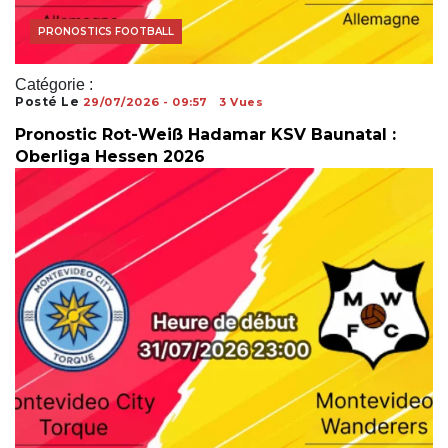
PARIS COMBINÉS
PRONOSTICS FOOTBALL
Catégorie :
Posté Le
29/07/2026 - 09:57
3 Vues
Pronostic Rot-Weiß Hadamar KSV Baunatal :
Oberliga Hessen 2026