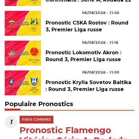
PARIS COMBINÉS
06/08/2026 - 11:40
Pronostic CSKA Rostov : Round
3, Premier Liga russe
PARIS COMBINÉS
06/08/2026 - 11:16
Pronostic Lokomotiv Akron :
Round 3, Premier Liga russe
PARIS COMBINÉS
06/08/2026 - 11:00
Pronostic Krylia Sovetov Baltika
: Round 3, Premier Liga russe
Populaire Pronostics
PARIS COMBINÉS
1
Pronostic Flamengo