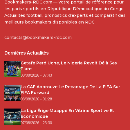
Bookmakers-RDC.com — votre portail de référence pour
les paris sportifs en République Démocratique du Congo.
Actualités football, pronostics d'experts et comparatif des
meilleurs bookmakers disponibles en RDC.
contacts@bookmakers-rdc.com
Dernières Actualités
Getafe Perd Uche, Le Nigeria Revoit Déjà Ses
Plans
08/08/2026 - 07:43
La CAF Approuve Le Recadrage De La FIFA Sur
FIFA Forward
08/08/2026 - 01:28
La Liga Érige Mbappé En Vitrine Sportive Et
Économique
07/08/2026 - 23:30