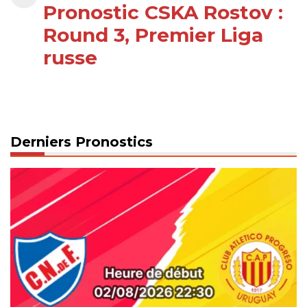
Pronostic CSKA Rostov :
Round 3, Premier Liga
russe
Derniers Pronostics