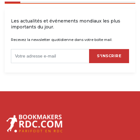
Les actualités et événements mondiaux les plus
importants du jour.
Recevez la newsletter quotidienne dans votre boîte mail.
S'INSCRIRE