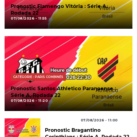
Pronostic Flamengo Vitória : Série A,
Rodada 22
07/08/2026 - 11:55
CATÉGORIE : PARIS COMBINÉS
Pronostic Santos Athletico Paranaense :
Série A, Rodada 22
07/08/2026 - 11:20
PARIS COMBINÉS
07/08/2026 - 11:00
Pronostic Bragantino
Corinthians : Série A, Rodada 22