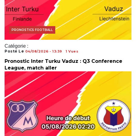
PARIS COMBINÉS
PRONOSTICS FOOTBALL
Catégorie :
Posté Le
04/08/2026 - 13:39
1 Vues
Pronostic Inter Turku Vaduz : Q3 Conference
League, match aller