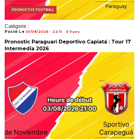
PARIS COMBINÉS
PRONOSTICS FOOTBALL
Catégorie :
Posté Le
01/08/2026 - 22:11
0 Vues
Pronostic Paraguarí Deportivo Capiatá : Tour 17
Intermedia 2026