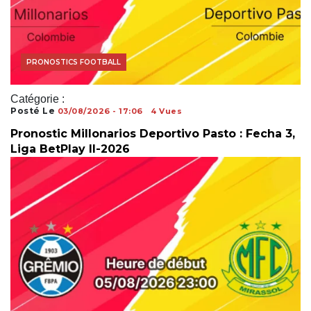
PARIS COMBINÉS
PRONOSTICS FOOTBALL
Catégorie :
Posté Le
03/08/2026 - 17:06
4 Vues
Pronostic Millonarios Deportivo Pasto : Fecha 3,
Liga BetPlay II-2026