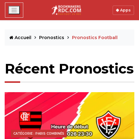
Apps
Accueil
Pronostics
Pronostics Football
Récent Pronostics
CATÉGORIE : PARIS COMBINÉS