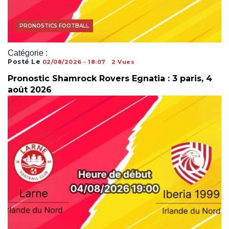
PRONOSTICS DU JOUR
PRONOSTICS FOOTBALL
Catégorie :
Posté Le
02/08/2026 - 18:07
2 Vues
Pronostic Shamrock Rovers Egnatia : 3 paris, 4
août 2026