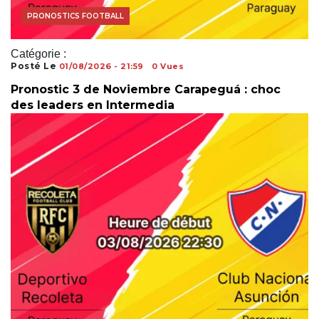
PARIS COMBINÉS
PRONOSTICS FOOTBALL
Catégorie :
Posté Le
01/08/2026 - 21:59
0 Vues
Pronostic 3 de Noviembre Carapeguá : choc
des leaders en Intermedia