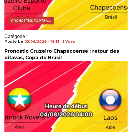
PARIS COMBINÉS
PRONOSTICS FOOTBALL
Catégorie :
Posté Le
03/08/2026 - 16:13
1 Vues
Pronostic Cruzeiro Chapecoense : retour des
oitavas, Copa do Brasil