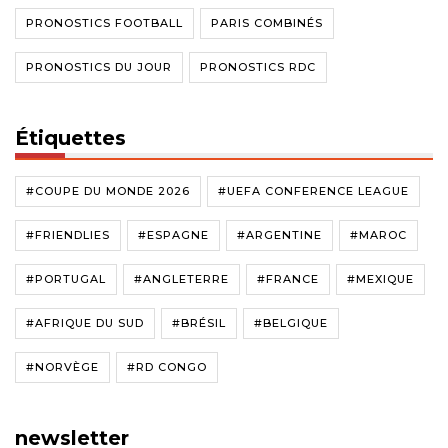
PRONOSTICS FOOTBALL
PARIS COMBINÉS
PRONOSTICS DU JOUR
PRONOSTICS RDC
Étiquettes
#COUPE DU MONDE 2026
#UEFA CONFERENCE LEAGUE
#FRIENDLIES
#ESPAGNE
#ARGENTINE
#MAROC
#PORTUGAL
#ANGLETERRE
#FRANCE
#MEXIQUE
#AFRIQUE DU SUD
#BRÉSIL
#BELGIQUE
#NORVÈGE
#RD CONGO
newsletter