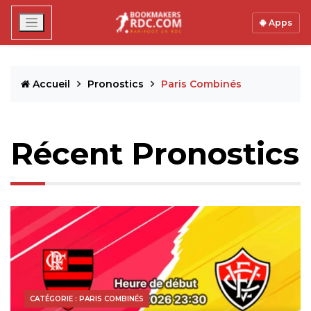
Apps
Accueil
Pronostics
Paris Combinés
Récent Pronostics
CATÉGORIE : PARIS COMBINÉS