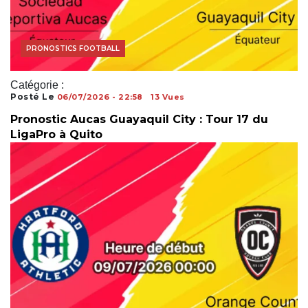
PARIS COMBINÉS
PRONOSTICS FOOTBALL
Catégorie :
Posté Le
06/07/2026 - 22:58
13 Vues
Pronostic Aucas Guayaquil City : Tour 17 du
LigaPro à Quito