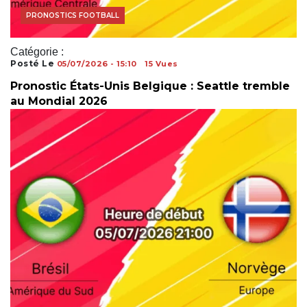
PARIS COMBINÉS
PRONOSTICS FOOTBALL
Catégorie :
Posté Le
05/07/2026 - 15:10
15 Vues
Pronostic États-Unis Belgique : Seattle tremble
au Mondial 2026