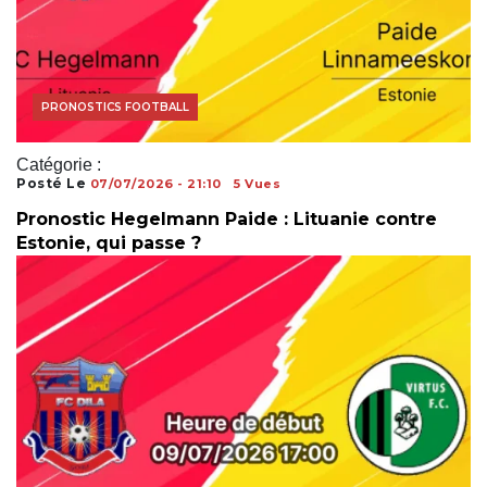
PARIS COMBINÉS
PRONOSTICS FOOTBALL
Catégorie :
Posté Le
07/07/2026 - 21:10
5 Vues
Pronostic Hegelmann Paide : Lituanie contre
Estonie, qui passe ?