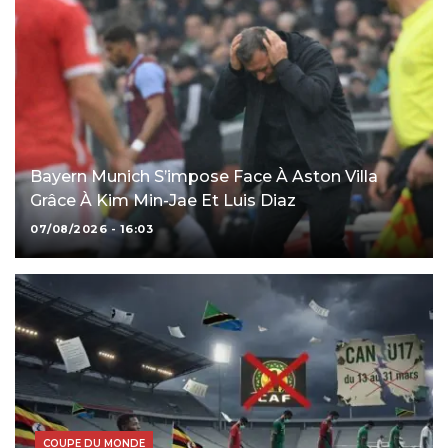
Bayern Munich S’impose Face À Aston Villa
Grâce À Kim Min-Jae Et Luis Diaz
07/08/2026 - 16:03
COUPE DU MONDE