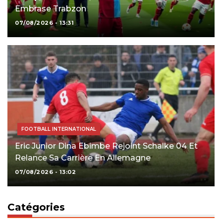
Embrase Trabzon
07/08/2026 - 13:31
FOOTBALL INTERNATIONAL
Eric Junior Dina Ebimbe Rejoint Schalke 04 Et
Relance Sa Carrière En Allemagne
07/08/2026 - 13:02
Catégories