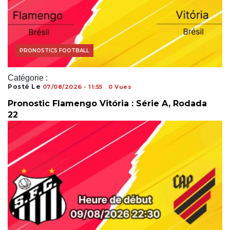
PARIS COMBINÉS
PRONOSTICS FOOTBALL
Catégorie :
Posté Le
07/08/2026 - 11:55
0 Vues
Pronostic Flamengo Vitória : Série A, Rodada
22