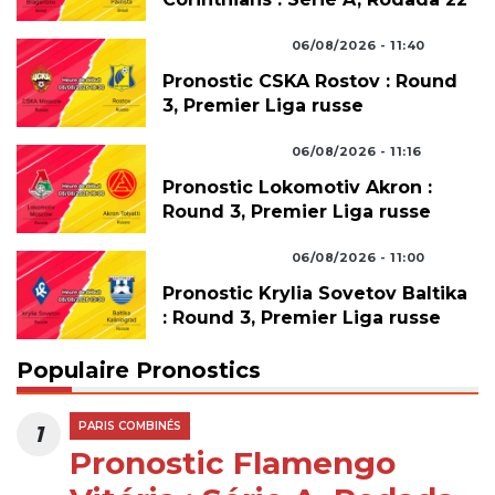
PARIS COMBINÉS
06/08/2026 - 11:40
Pronostic CSKA Rostov : Round
3, Premier Liga russe
PARIS COMBINÉS
06/08/2026 - 11:16
Pronostic Lokomotiv Akron :
Round 3, Premier Liga russe
PARIS COMBINÉS
06/08/2026 - 11:00
Pronostic Krylia Sovetov Baltika
: Round 3, Premier Liga russe
Populaire Pronostics
PARIS COMBINÉS
1
Pronostic Flamengo