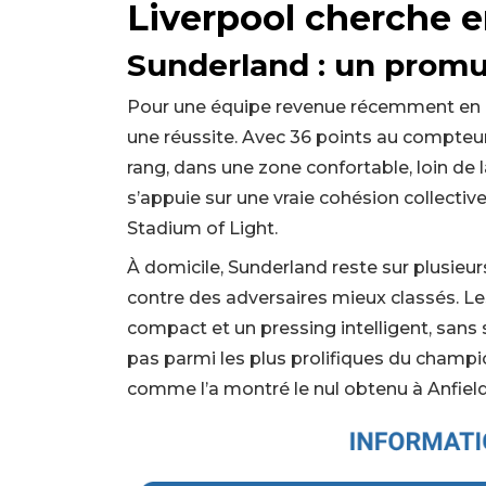
Liverpool cherche 
Sunderland : un prom
Pour une équipe revenue récemment en P
une réussite. Avec 36 points au compteur
rang, dans une zone confortable, loin de l
s’appuie sur une vraie cohésion collectiv
Stadium of Light.
À domicile, Sunderland reste sur plusieurs
contre des adversaires mieux classés. L
compact et un pressing intelligent, sans
pas parmi les plus prolifiques du champio
comme l’a montré le nul obtenu à Anfiel