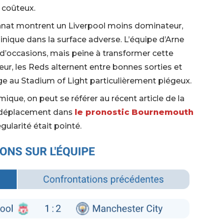
 coûteux.
nat montrent un Liverpool moins dominateur,
inique dans la surface adverse. L’équipe d’Arne
d’occasions, mais peine à transformer cette
rieur, les Reds alternent entre bonnes sorties et
ge au Stadium of Light particulièrement piégeux.
ue, on peut se référer au récent article de la
en déplacement dans
le pronostic Bournemouth
ularité était pointé.