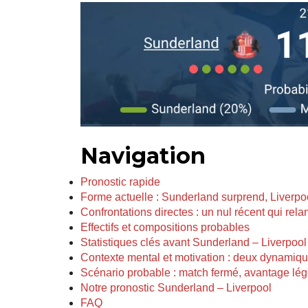
Navigation
Pronostic rapide
Forme actuelle : Sunderland surprend, Liverp
Confrontations directes : un nul récent qui rel
Effectifs et compositions probables
Statistiques clés avant Sunderland – Liverpool
Contexte mental et motivation : deux dynami
Scénario probable : match fermé, avantage lé
Notre pronostic Sunderland – Liverpool
FAQ