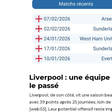
Liverpool : une équip
le passé
Liverpool, de son côté, vit une saison b
avec 39 points après 25 journées, loin de
[web:53]. Leur potentiel offensif reste imp