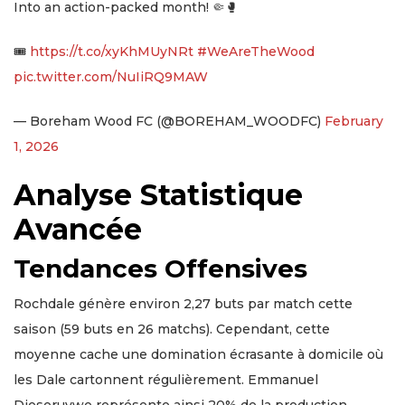
Into an action-packed month! 🤏🥊
🎟️
https://t.co/xyKhMUyNRt
#WeAreTheWood
pic.twitter.com/NuIiRQ9MAW
— Boreham Wood FC (@BOREHAM_WOODFC)
February
1, 2026
Analyse Statistique
Avancée
Tendances Offensives
Rochdale génère environ 2,27 buts par match cette
saison (59 buts en 26 matchs). Cependant, cette
moyenne cache une domination écrasante à domicile où
les Dale cartonnent régulièrement. Emmanuel
Dieseruvwe représente ainsi 20% de la production