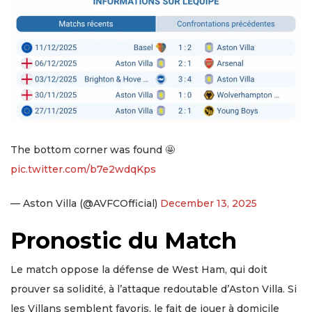
The bottom corner was found 🤩
pic.twitter.com/b7e2wdqKps
— Aston Villa (@AVFCOfficial)
December 13, 2025
Pronostic du Match
Le match oppose la défense de West Ham, qui doit
prouver sa solidité, à l’attaque redoutable d’Aston Villa. Si
les Villans semblent favoris, le fait de jouer à domicile