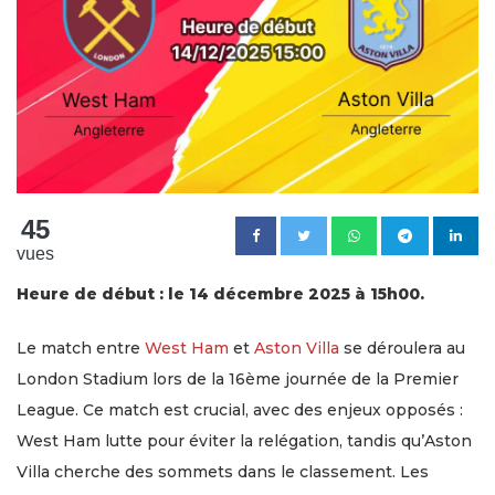
45
vues
Heure de début : le 14 décembre 2025 à 15h00.
Le match entre
West Ham
et
Aston Villa
se déroulera au
London Stadium lors de la 16ème journée de la Premier
League. Ce match est crucial, avec des enjeux opposés :
West Ham lutte pour éviter la relégation, tandis qu’Aston
Villa cherche des sommets dans le classement. Les