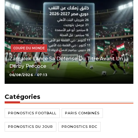
COUPE DU MONDE
Zamalek Lance Sa Défense Du Titre Avant Un
Derby Précoce
06/08/2026 - 07:13
Catégories
PRONOSTICS FOOTBALL
PARIS COMBINÉS
PRONOSTICS DU JOUR
PRONOSTICS RDC