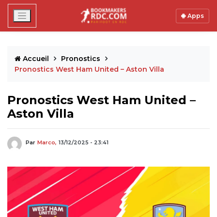
Apps
Accueil
Pronostics
Pronostics West Ham United – Aston Villa
Pronostics West Ham United –
Aston Villa
Par
Marco,
13/12/2025 - 23:41