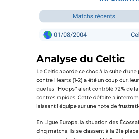
Analyse du Celtic
Le Celtic aborde ce choc à la suite d’une 
contre Hearts (1-2) a été un coup dur, le
que les “Hoops” aient contrôlé 72% de la 
contres rapides. Cette défaite a interrom
laissant l’équipe sur une note de frustrati
En Ligue Europa, la situation des Écossa
cinq matchs, ils se classent à la 21e pla