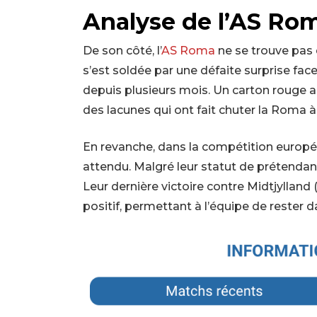
Analyse de l’AS Ro
De son côté, l’
AS Roma
ne se trouve pas d
s’est soldée par une défaite surprise face 
depuis plusieurs mois. Un carton rouge 
des lacunes qui ont fait chuter la Roma à
En revanche, dans la compétition europé
attendu. Malgré leur statut de prétendant
Leur dernière victoire contre Midtjylland
positif, permettant à l’équipe de rester da