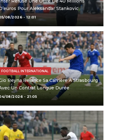
Inter Refuse Une Offre De 40 Millions
D’euros Pour Aleksandar Stankovic
05/08/2026 - 12:01
FOOTBALL INTERNATIONAL
Gio Reyna Relance Sa Carrière À Strasbourg
Avec Un Contrat Longue Durée
04/08/2026 - 21:05