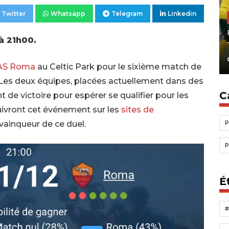
Twitter
Whatsapp
Telegram
Linkedin
à 21h00.
AS Roma
au Celtic Park pour le sixième match de
 Les deux équipes, placées actuellement dans des
C
de victoire pour espérer se qualifier pour les
uivront cet événement sur les
sites de
a vainqueur de ce duel.
É