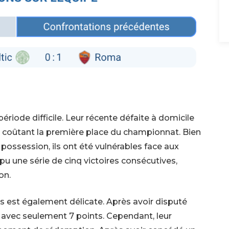
période difficile. Leur récente défaite à domicile
ur coûtant la première place du championnat. Bien
possession, ils ont été vulnérables face aux
pu une série de cinq victoires consécutives,
on.
is est également délicate. Après avoir disputé
ce avec seulement 7 points. Cependant, leur