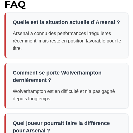
FAQ
Quelle est la situation actuelle d’Arsenal ?
Arsenal a connu des performances irrégulières
récemment, mais reste en position favorable pour le
titre.
Comment se porte Wolverhampton
dernièrement ?
Wolverhampton est en difficulté et n’a pas gagné
depuis longtemps.
Quel joueur pourrait faire la différence
pour Arsenal ?