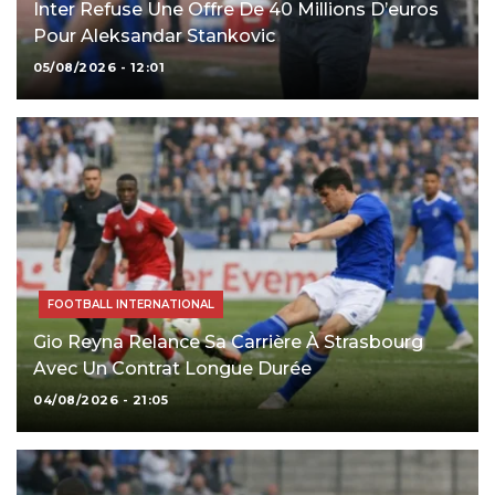
Inter Refuse Une Offre De 40 Millions D’euros
Pour Aleksandar Stankovic
05/08/2026 - 12:01
FOOTBALL INTERNATIONAL
Gio Reyna Relance Sa Carrière À Strasbourg
Avec Un Contrat Longue Durée
04/08/2026 - 21:05