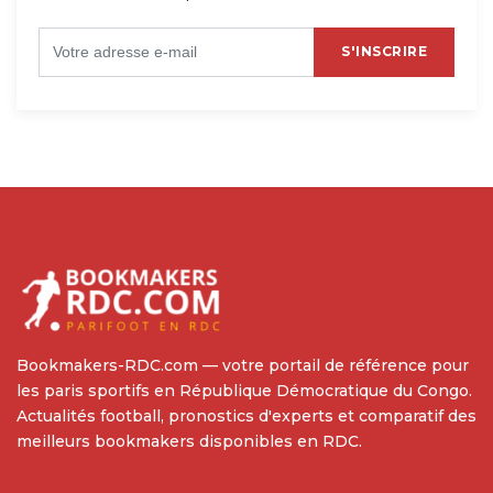
S'INSCRIRE
Bookmakers-RDC.com — votre portail de référence pour
les paris sportifs en République Démocratique du Congo.
Actualités football, pronostics d'experts et comparatif des
meilleurs bookmakers disponibles en RDC.