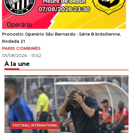
Pronostic Villarreal – Barcelone
20/12/2025 - 21:05
À la une
FOOTBALL INTERNATIONAL