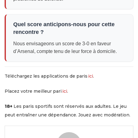
Quel score anticipons-nous pour cette
rencontre ?
Nous envisageons un score de 3-0 en faveur
d’Arsenal, compte tenu de leur force à domicile.
Téléchargez les applications de paris
ici
.
Placez votre meilleur pari
ici
.
18+
Les paris sportifs sont réservés aux adultes. Le jeu
peut entraîner une dépendance. Jouez avec modération.