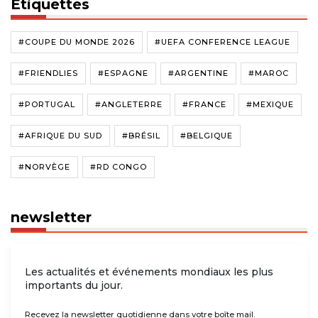
Étiquettes
#COUPE DU MONDE 2026
#UEFA CONFERENCE LEAGUE
#FRIENDLIES
#ESPAGNE
#ARGENTINE
#MAROC
#PORTUGAL
#ANGLETERRE
#FRANCE
#MEXIQUE
#AFRIQUE DU SUD
#BRÉSIL
#BELGIQUE
#NORVÈGE
#RD CONGO
newsletter
Les actualités et événements mondiaux les plus
importants du jour.
Recevez la newsletter quotidienne dans votre boîte mail.