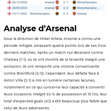
Analyse d’Arsenal
Sous la direction de Mikel Arteta, Arsenal a connu une
période mitigée, amassant quatre points lors de ses trois
derniers matches. Après un match nul décevant contre
Chelsea (1-1), où ils ont montré de la ténacité malgré une
exclusion, ils ont remporté une victoire convaincante
contre Brentford (2-0). Cependant, leur défaite face à
Aston Villa (2-1) a mis en lumière certaines lacunes,
notamment en ce qui concerne leur capacité à convertir
leurs occasions. Malgré 53 % de possession et 15 tirs, leur
total d’expected goals (xG) a été beaucoup plus faible que
celui de leurs adversaires.