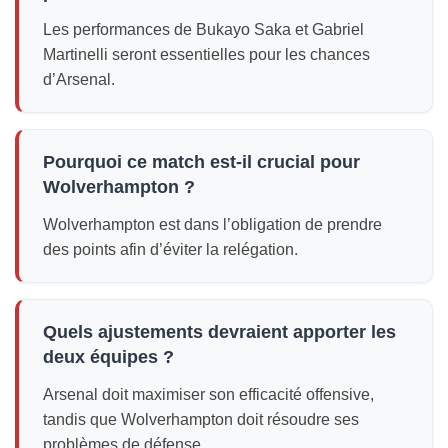
Les performances de Bukayo Saka et Gabriel
Martinelli seront essentielles pour les chances
d’Arsenal.
Pourquoi ce match est-il crucial pour
Wolverhampton ?
Wolverhampton est dans l’obligation de prendre
des points afin d’éviter la relégation.
Quels ajustements devraient apporter les
deux équipes ?
Arsenal doit maximiser son efficacité offensive,
tandis que Wolverhampton doit résoudre ses
problèmes de défense.