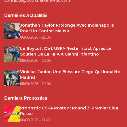
contacts@bookmakers-rdc.com
Dernières Actualités
Jonathan Taylor Prolonge Avec Indianapolis
Pour Un Contrat Majeur
06/08/2026 - 21:06
Le Boycott De L’UEFA Reste Intact Après Le
Soutien De La FIFA À Gianni Infantino
06/08/2026 - 20:05
Vinicius Junior, Une Blessure D’ego Qui Inquiète
Madrid
06/08/2026 - 19:04
Derniers Pronostics
Pronostic CSKA Rostov : Round 3, Premier Liga
Russe
06/08/2026 - 11:40