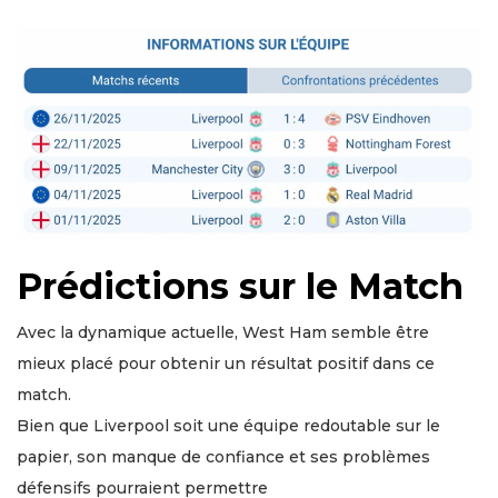
Prédictions sur le Match
Avec la dynamique actuelle, West Ham semble être
mieux placé pour obtenir un résultat positif dans ce
match.
Bien que Liverpool soit une équipe redoutable sur le
papier, son manque de confiance et ses problèmes
défensifs pourraient permettre