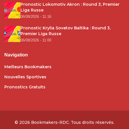
Pronostic Lokomotiv Akron : Round 3, Premier
Liga Russe
06/08/2026 - 11:16
Pronostic Krylia Sovetov Baltika : Round 3,
Premier Liga Russe
06/08/2026 - 11:00
Navigation
Meilleurs Bookmakers
Nouvelles Sportives
Pronostics Gratuits
© 2026
Bookmakers-RDC
. Tous droits réservés.