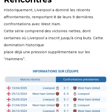
Historiquement, Liverpool a dominé les récents
affrontements, remportant 8 de leurs 9 dernières
confrontations avec West Ham.
Cette série comprend des victoires nettes, dont
certaines où Liverpool a inscrit jusqu’à cinq buts. Cette
domination historique
place déjà une pression supplémentaire sur les
“Hammers”.