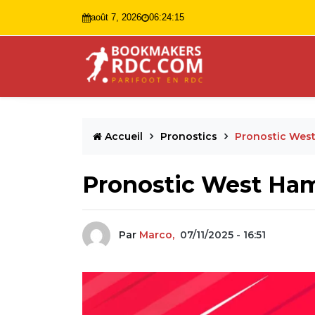
août 7, 2026
06:24:17
Accueil
Pronostics
Pronostic West
Pronostic West Ham
Par
Marco,
07/11/2025 - 16:51