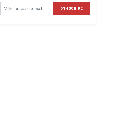
S'INSCRIRE