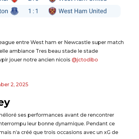
er league entre West ham er Newcastle super match
belle ambiance Tres beau stade le stade
pir jouer notre ancien nicois
@jctodibo
er 2, 2025
ey
amélioré ses performances avant de rencontrer
a interrompu leur bonne dynamique. Pendant ce
mais n’a créé que trois occasions avec un xG de