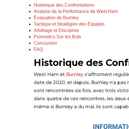
Historique des Confrontations
Analyse de la Performance de West Ham
Évaluation de Burnley
Tactique et Stratégies des Équipes
Arbitrage et Discipline
Pronostics Sur les Buts
Conclusion
FAQ
Historique des Conf
West Ham et
Burnley
s’affrontent réguli
date de 2020, et depuis, Burnley n’a pas
sont rencontrées six fois, avec trois vic
dans quatre de ces rencontres, les deux 
même si Burnley a du mal, ils sont capa