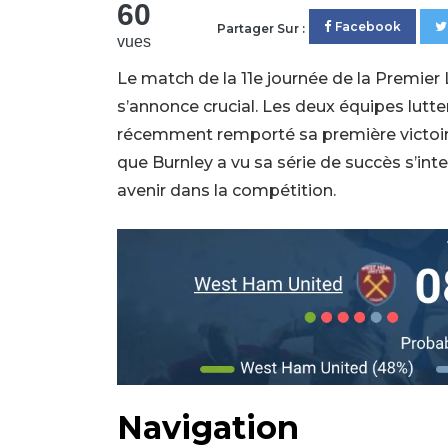
60
Facebook
Partager Sur :
vues
Le match de la 11e journée de la Premie
s’annonce crucial. Les deux équipes lutt
récemment remporté sa première victoire
que Burnley a vu sa série de succès s’int
avenir dans la compétition.
Navigation