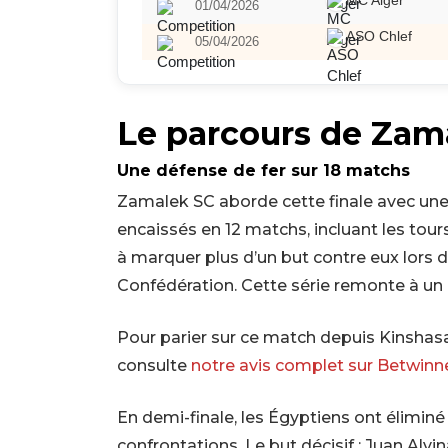
MC Alger
01/04/2026
ASO Chlef
05/04/2026
Le parcours de Zam
Une défense de fer sur 18 matchs
Zamalek SC aborde cette finale avec une
encaissés en 12 matchs, incluant les tours
à marquer plus d’un but contre eux lors 
Confédération. Cette série remonte à un
Pour parier sur ce match depuis Kinshasa
consulte
notre avis complet sur Betwin
En demi-finale, les Égyptiens ont élimin
confrontations. Le but décisif : Juan Alv