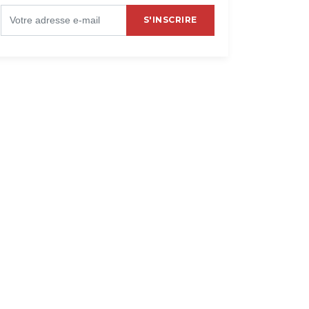
S'INSCRIRE