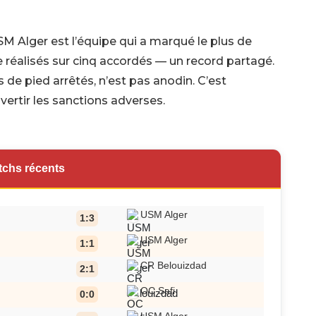
USM Alger est l’équipe qui a marqué le plus de
 réalisés sur cinq accordés — un record partagé.
s de pied arrêtés, n’est pas anodin. C’est
vertir les sanctions adverses.
tchs récents
USM Alger
1:3
USM Alger
1:1
CR Belouizdad
2:1
OC Safi
0:0