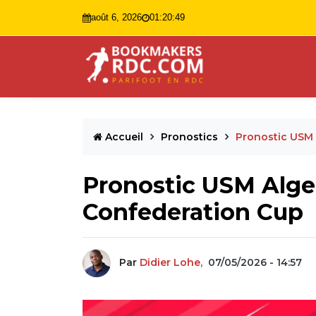
août 6, 2026
01:20:50
Accueil
Pronostics
Pronostic USM 
Pronostic USM Alger
Confederation Cup
Par
Didier Lohe,
07/05/2026 - 14:57