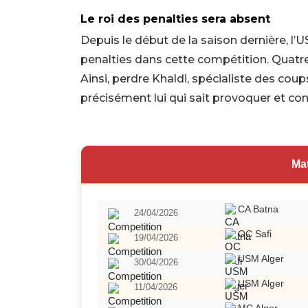
Le roi des penalties sera absent
Depuis le début de la saison dernière, l’
penalties dans cette compétition. Quatre
Ainsi, perdre Khaldi, spécialiste des coup
précisément lui qui sait provoquer et con
Ma
CA Batna
24/04/2026
OC Safi
19/04/2026
USM Alger
30/04/2026
USM Alger
11/04/2026