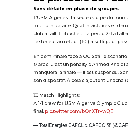
Sans défaite en phase de groupes
L’USM Alger est la seule équipe du tourn
moindre défaite. Quatre victoires et deux
club a failli trébucher. Il a perdu 2-1 à l
l’extérieur au retour (1-0) a suffi pour pass
En demi-finale face à OC Safi, le scénario 
Maroc. C’est un penalty d’Ahmed Khaldi à
manquera la finale — il est suspendu. S
son dispositif. À cela s’ajoutent Ghacha (
🎞️ Match Highlights:
A 1-1 draw for USM Alger vs Olympic Clu
final.
pic.twitter.com/bOnXTrvwQE
— TotalEnergies CAFCL & CAFCC 🏆 (@CA