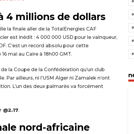
 4 millions de dollars
e la finale aller de la TotalEnergies CAF
ier est inédit : 4 000 000 USD pour le vainqueur,
CDF. C’est un record absolu pour cette
e 16 mai au Caire à 18h00 GMT.
ire de la Coupe de la Confédération qu’un club
n
e. Par ailleurs, ni l’USM Alger ni Zamalek n’ont
ition. L’un des deux palmarès va forcément
r @2.17
.
nale nord-africaine