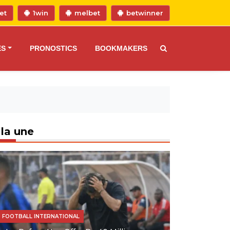
et
1win
melbet
betwinner
ES
PRONOSTICS
BOOKMAKERS
 la une
FOOTBALL INTERNATIONAL