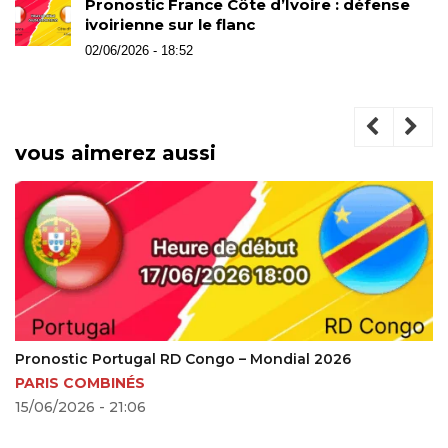
Pronostic France Côte d’Ivoire : défense
ivoirienne sur le flanc
02/06/2026 - 18:52
vous aimerez aussi
Pronostic Portugal RD Congo – Mondial 2026
PARIS COMBINÉS
15/06/2026 - 21:06