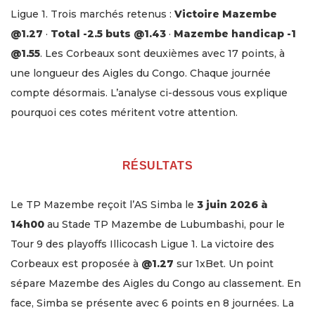
Ligue 1. Trois marchés retenus :
Victoire Mazembe
@1.27
·
Total -2.5 buts @1.43
·
Mazembe handicap -1
@1.55
. Les Corbeaux sont deuxièmes avec 17 points, à
une longueur des Aigles du Congo. Chaque journée
compte désormais. L’analyse ci-dessous vous explique
pourquoi ces cotes méritent votre attention.
RÉSULTATS
Le TP Mazembe reçoit l’AS Simba le
3 juin 2026 à
14h00
au Stade TP Mazembe de Lubumbashi, pour le
Tour 9 des playoffs Illicocash Ligue 1. La victoire des
Corbeaux est proposée à
@1.27
sur 1xBet. Un point
sépare Mazembe des Aigles du Congo au classement. En
face, Simba se présente avec 6 points en 8 journées. La