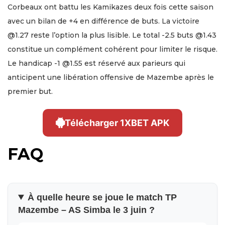
Corbeaux ont battu les Kamikazes deux fois cette saison
avec un bilan de +4 en différence de buts. La victoire
@1.27 reste l’option la plus lisible. Le total -2.5 buts @1.43
constitue un complément cohérent pour limiter le risque.
Le handicap -1 @1.55 est réservé aux parieurs qui
anticipent une libération offensive de Mazembe après le
premier but.
Télécharger 1XBET APK
FAQ
À quelle heure se joue le match TP
Mazembe – AS Simba le 3 juin ?