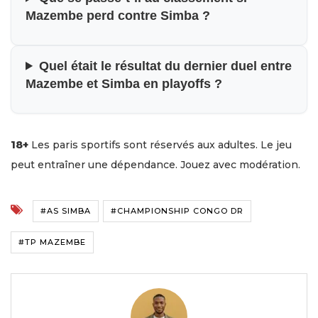
Mazembe perd contre Simba ?
Quel était le résultat du dernier duel entre
Mazembe et Simba en playoffs ?
18+
Les paris sportifs sont réservés aux adultes. Le jeu
peut entraîner une dépendance. Jouez avec modération.
#AS SIMBA
#CHAMPIONSHIP CONGO DR
#TP MAZEMBE