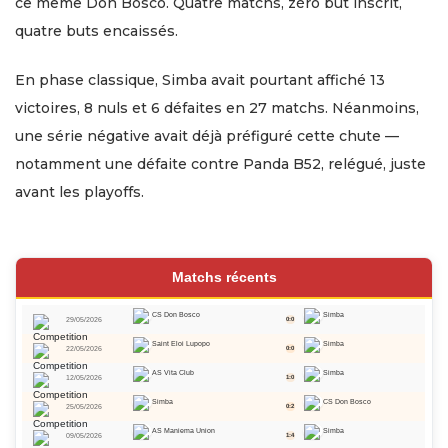
ce même Don Bosco. Quatre matchs, zéro but inscrit,
quatre buts encaissés.
En phase classique, Simba avait pourtant affiché 13
victoires, 8 nuls et 6 défaites en 27 matchs. Néanmoins,
une série négative avait déjà préfiguré cette chute —
notamment une défaite contre Panda B52, relégué, juste
avant les playoffs.
Matchs récents
CS Don Bosco
Simba
29/05/2026
0:0
Saint Eloi Lupopo
Simba
22/05/2026
0:0
AS Vita Club
Simba
12/05/2026
1:0
Simba
CS Don Bosco
25/05/2026
0:2
AS Maniema Union
Simba
09/05/2026
1:4