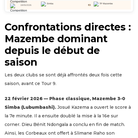
Simba
TP Mazembe
18/05/2026
0:1
Confrontations directes :
Mazembe dominant
depuis le début de
saison
Les deux clubs se sont déjà affrontés deux fois cette
saison, avant ce Tour 9.
22 février 2026 — Phase classique, Mazembe 3-0
Simba (Lubumbashi).
Josué Kazema a ouvert le score à
la 7e minute. Il a ensuite doublé la mise à la 16e sur
corner. Dieu Bénit Ndongala a conclu en fin de match.
Ainsi, les Corbeaux ont offert à Slimane Raho son