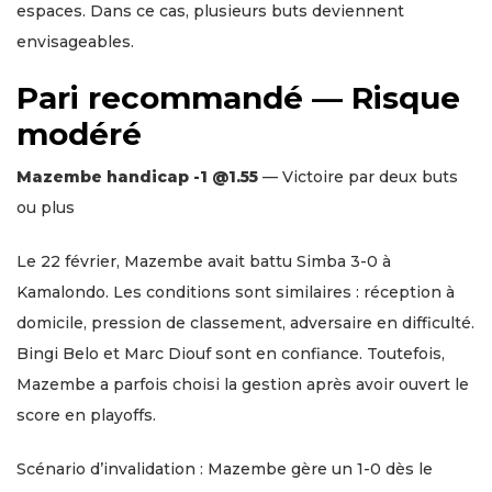
espaces. Dans ce cas, plusieurs buts deviennent
envisageables.
Pari recommandé — Risque
modéré
Mazembe handicap -1 @1.55
— Victoire par deux buts
ou plus
Le 22 février, Mazembe avait battu Simba 3-0 à
Kamalondo. Les conditions sont similaires : réception à
domicile, pression de classement, adversaire en difficulté.
Bingi Belo et Marc Diouf sont en confiance. Toutefois,
Mazembe a parfois choisi la gestion après avoir ouvert le
score en playoffs.
Scénario d’invalidation : Mazembe gère un 1-0 dès le