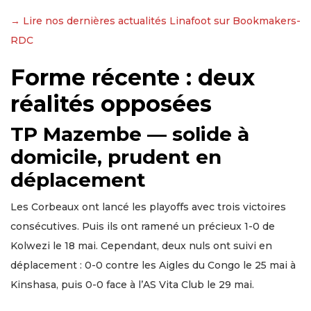
→ Lire nos dernières actualités Linafoot sur Bookmakers-
RDC
Forme récente : deux
réalités opposées
TP Mazembe — solide à
domicile, prudent en
déplacement
Les Corbeaux ont lancé les playoffs avec trois victoires
consécutives. Puis ils ont ramené un précieux 1-0 de
Kolwezi le 18 mai. Cependant, deux nuls ont suivi en
déplacement : 0-0 contre les Aigles du Congo le 25 mai à
Kinshasa, puis 0-0 face à l’AS Vita Club le 29 mai.