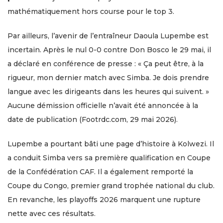
mathématiquement hors course pour le top 3.
Par ailleurs, l’avenir de l’entraîneur Daoula Lupembe est
incertain. Après le nul 0-0 contre Don Bosco le 29 mai, il
a déclaré en conférence de presse : « Ça peut être, à la
rigueur, mon dernier match avec Simba. Je dois prendre
langue avec les dirigeants dans les heures qui suivent. »
Aucune démission officielle n’avait été annoncée à la
date de publication (Footrdc.com, 29 mai 2026).
Lupembe a pourtant bâti une page d’histoire à Kolwezi. Il
a conduit Simba vers sa première qualification en Coupe
de la Confédération CAF. Il a également remporté la
Coupe du Congo, premier grand trophée national du club.
En revanche, les playoffs 2026 marquent une rupture
nette avec ces résultats.