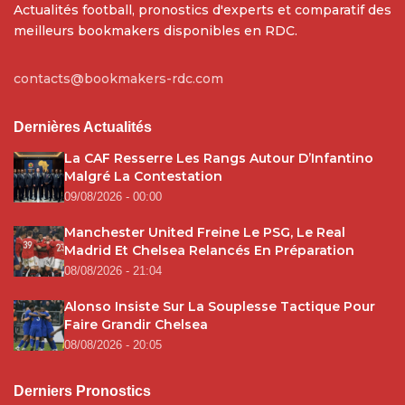
Actualités football, pronostics d'experts et comparatif des
meilleurs bookmakers disponibles en RDC.
contacts@bookmakers-rdc.com
Dernières Actualités
La CAF Resserre Les Rangs Autour D’Infantino
Malgré La Contestation
09/08/2026 - 00:00
Manchester United Freine Le PSG, Le Real
Madrid Et Chelsea Relancés En Préparation
08/08/2026 - 21:04
Alonso Insiste Sur La Souplesse Tactique Pour
Faire Grandir Chelsea
08/08/2026 - 20:05
Derniers Pronostics