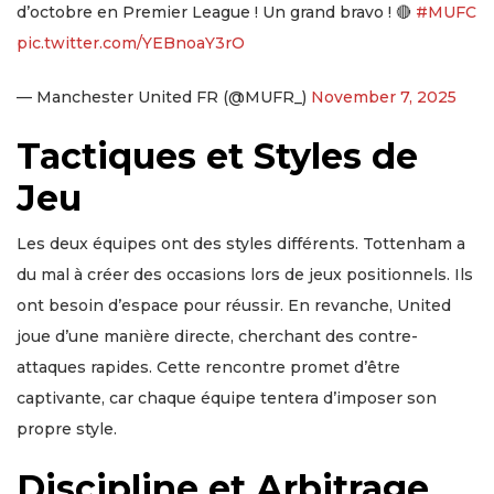
d’octobre en Premier League ! Un grand bravo ! 🔴
#MUFC
pic.twitter.com/YEBnoaY3rO
— Manchester United FR (@MUFR_)
November 7, 2025
Tactiques et Styles de
Jeu
Les deux équipes ont des styles différents. Tottenham a
du mal à créer des occasions lors de jeux positionnels. Ils
ont besoin d’espace pour réussir. En revanche, United
joue d’une manière directe, cherchant des contre-
attaques rapides. Cette rencontre promet d’être
captivante, car chaque équipe tentera d’imposer son
propre style.
Discipline et Arbitrage