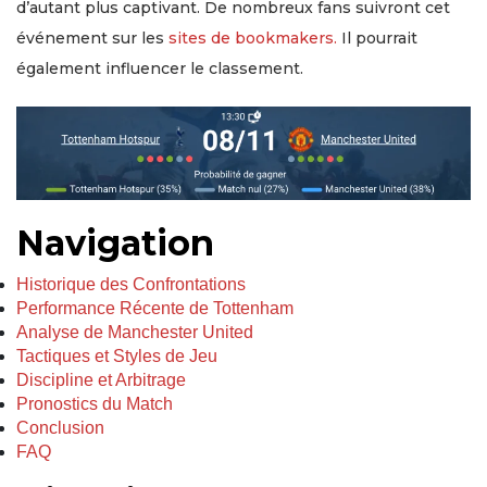
d’autant plus captivant. De nombreux fans suivront cet
événement sur les
sites de bookmakers.
Il pourrait
également influencer le classement.
Navigation
Historique des Confrontations
Performance Récente de Tottenham
Analyse de Manchester United
Tactiques et Styles de Jeu
Discipline et Arbitrage
Pronostics du Match
Conclusion
FAQ