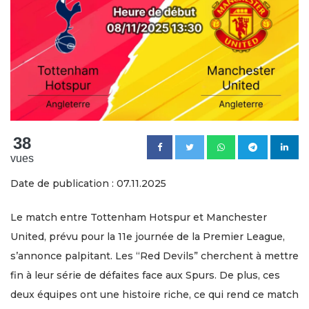
38
vues
Date de publication : 07.11.2025
Le match entre Tottenham Hotspur et Manchester
United, prévu pour la 11e journée de la Premier League,
s’annonce palpitant. Les “Red Devils” cherchent à mettre
fin à leur série de défaites face aux Spurs. De plus, ces
deux équipes ont une histoire riche, ce qui rend ce match