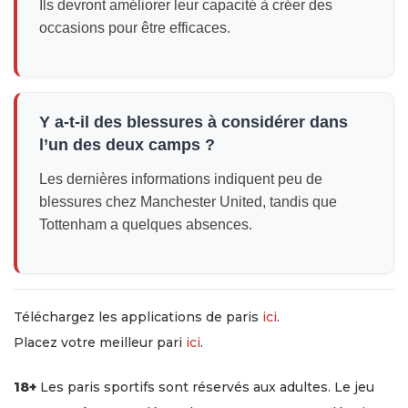
Ils devront améliorer leur capacité à créer des
occasions pour être efficaces.
Y a-t-il des blessures à considérer dans
l’un des deux camps ?
Les dernières informations indiquent peu de
blessures chez Manchester United, tandis que
Tottenham a quelques absences.
Téléchargez les applications de paris
ici
.
Placez votre meilleur pari
ici
.
18+
Les paris sportifs sont réservés aux adultes. Le jeu