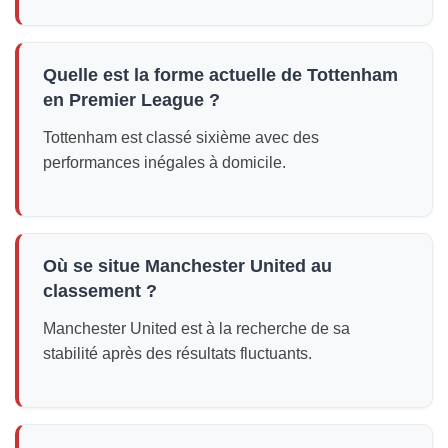
Quelle est la forme actuelle de Tottenham
en Premier League ?
Tottenham est classé sixième avec des
performances inégales à domicile.
Où se situe Manchester United au
classement ?
Manchester United est à la recherche de sa
stabilité après des résultats fluctuants.