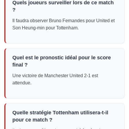
Quels joueurs surveiller lors de ce match
?
Il faudra observer Bruno Fernandes pour United et
Son Heung-min pour Tottenham.
Quel est le pronostic idéal pour le score
final ?
Une victoire de Manchester United 2-1 est
attendue.
Quelle stratégie Tottenham utilisera-t-il
pour ce match ?