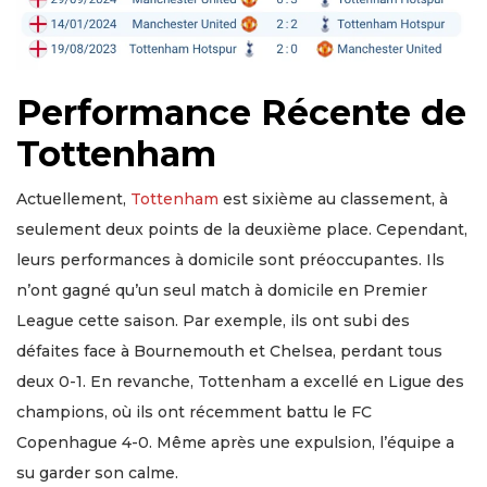
Performance Récente de
Tottenham
Actuellement,
Tottenham
est sixième au classement, à
seulement deux points de la deuxième place. Cependant,
leurs performances à domicile sont préoccupantes. Ils
n’ont gagné qu’un seul match à domicile en Premier
League cette saison. Par exemple, ils ont subi des
défaites face à Bournemouth et Chelsea, perdant tous
deux 0-1. En revanche, Tottenham a excellé en Ligue des
champions, où ils ont récemment battu le FC
Copenhague 4-0. Même après une expulsion, l’équipe a
su garder son calme.