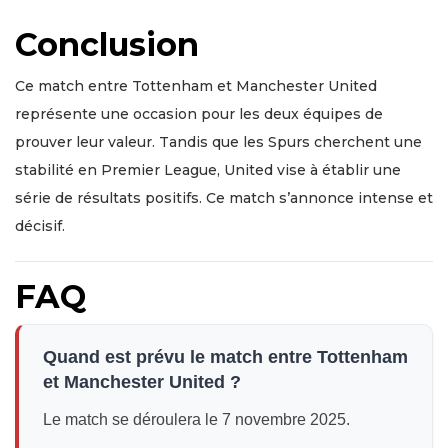
Conclusion
Ce match entre Tottenham et Manchester United
représente une occasion pour les deux équipes de
prouver leur valeur. Tandis que les Spurs cherchent une
stabilité en Premier League, United vise à établir une
série de résultats positifs. Ce match s’annonce intense et
décisif.
FAQ
Quand est prévu le match entre Tottenham
et Manchester United ?
Le match se déroulera le 7 novembre 2025.