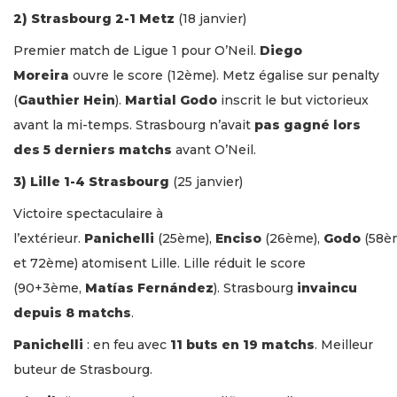
2) Strasbourg 2-1 Metz
(18 janvier)
Premier match de Ligue 1 pour O’Neil.
Diego
Moreira
ouvre le score (12ème). Metz égalise sur penalty
(
Gauthier Hein
).
Martial Godo
inscrit le but victorieux
avant la mi-temps. Strasbourg n’avait
pas gagné lors
des 5 derniers matchs
avant O’Neil.
3) Lille 1-4 Strasbourg
(25 janvier)
Victoire spectaculaire à
l’extérieur.
Panichelli
(25ème),
Enciso
(26ème),
Godo
(58è
et 72ème) atomisent Lille. Lille réduit le score
(90+3ème,
Matías Fernández
). Strasbourg
invaincu
depuis 8 matchs
.
Panichelli
: en feu avec
11 buts en 19 matchs
. Meilleur
buteur de Strasbourg.