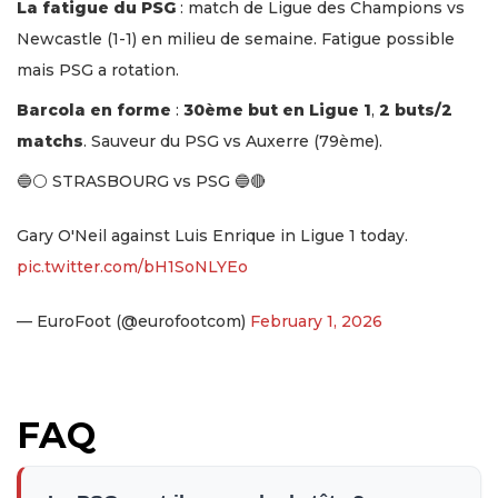
La fatigue du PSG
: match de Ligue des Champions vs
Newcastle (1-1) en milieu de semaine. Fatigue possible
mais PSG a rotation.
Barcola en forme
:
30ème but en Ligue 1
,
2 buts/2
matchs
. Sauveur du PSG vs Auxerre (79ème).
🔵⚪️ STRASBOURG vs PSG 🔵🔴
Gary O'Neil against Luis Enrique in Ligue 1 today.
pic.twitter.com/bH1SoNLYEo
— EuroFoot (@eurofootcom)
February 1, 2026
FAQ