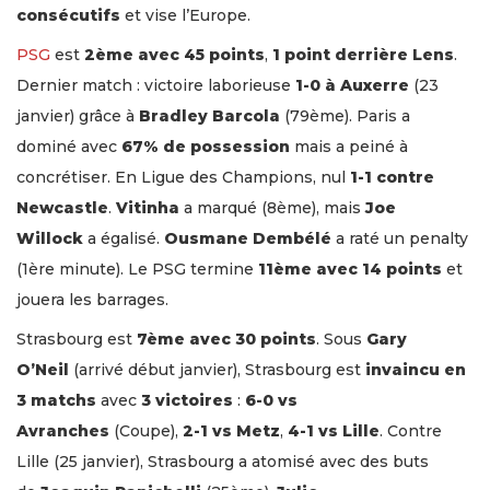
consécutifs
et vise l’Europe.
PSG
est
2ème avec 45 points
,
1 point derrière Lens
.
Dernier match : victoire laborieuse
1-0 à Auxerre
(23
janvier) grâce à
Bradley Barcola
(79ème). Paris a
dominé avec
67% de possession
mais a peiné à
concrétiser. En Ligue des Champions, nul
1-1 contre
Newcastle
.
Vitinha
a marqué (8ème), mais
Joe
Willock
a égalisé.
Ousmane Dembélé
a raté un penalty
(1ère minute). Le PSG termine
11ème avec 14 points
et
jouera les barrages.
Strasbourg est
7ème avec 30 points
. Sous
Gary
O’Neil
(arrivé début janvier), Strasbourg est
invaincu en
3 matchs
avec
3 victoires
:
6-0 vs
Avranches
(Coupe),
2-1 vs Metz
,
4-1 vs Lille
. Contre
Lille (25 janvier), Strasbourg a atomisé avec des buts