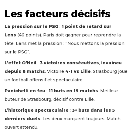
Les facteurs décisifs
La pression sur le PSG
:
1 point de retard sur
Lens
(46 points). Paris doit gagner pour reprendre la
tête. Lens met la pression : “Nous mettons la pression
sur le PSG”.
L’effet O’Neil
:
3 victoires consécutives
,
invaincu
depuis 8 matchs
. Victoire
4-1 vs Lille
. Strasbourg joue
un football offensif et spectaculaire.
Panichelli en feu
:
11 buts en 19 matchs
. Meilleur
buteur de Strasbourg, décisif contre Lille.
L’historique spectaculaire
:
3+ buts dans les 5
derniers duels
. Les deux marquent toujours. Match
ouvert attendu.