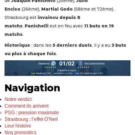
de
Joaquin Panichelli
(25ème),
Julio
Enciso
(26ème),
Martial Godo
(58ème et 72ème).
Strasbourg est
invaincu depuis 8
matchs
.
Panichelli
est en feu avec
11 buts en 19
matchs
.
Historique
: dans les
5 derniers duels
, il y a eu
3 buts
ou plus à chaque fois
.
Navigation
Notre verdict
Comment ils arrivent
PSG : pression maximale
Strasbourg : l’effet O’Neil
Leur histoire
Nos pronostics