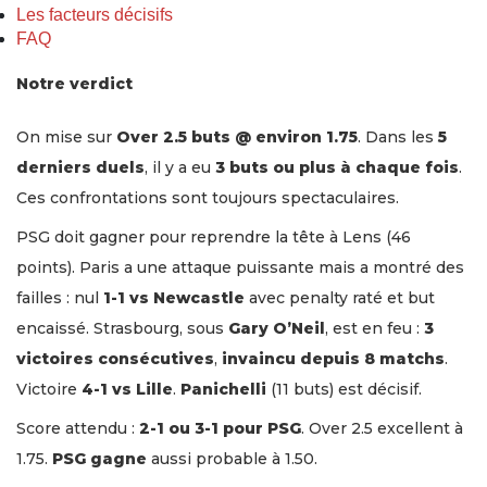
Les facteurs décisifs
FAQ
Notre verdict
On mise sur
Over 2.5 buts @ environ 1.75
. Dans les
5
derniers duels
, il y a eu
3 buts ou plus à chaque fois
.
Ces confrontations sont toujours spectaculaires.
PSG doit gagner pour reprendre la tête à Lens (46
points). Paris a une attaque puissante mais a montré des
failles : nul
1-1 vs Newcastle
avec penalty raté et but
encaissé. Strasbourg, sous
Gary O’Neil
, est en feu :
3
victoires consécutives
,
invaincu depuis 8 matchs
.
Victoire
4-1 vs Lille
.
Panichelli
(11 buts) est décisif.
Score attendu :
2-1 ou 3-1 pour PSG
. Over 2.5 excellent à
1.75.
PSG gagne
aussi probable à 1.50.