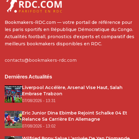
Bookmakers-RDC.com — votre portail de référence pour
les paris sportifs en République Démocratique du Congo.
Actualités football, pronostics d'experts et comparatif des
meilleurs bookmakers disponibles en RDC.
contacts@bookmakers-rdc.com
Dernières Actualités
Liverpool Accélère, Arsenal Vise Haut, Salah
Embrase Trabzon
07/08/2026 - 13:31
Eric Junior Dina Ebimbe Rejoint Schalke 04 Et
Relance Sa Carrière En Allemagne
07/08/2026 - 13:02
Wilfried Bony Salue L’arrivée De Yan Diomande