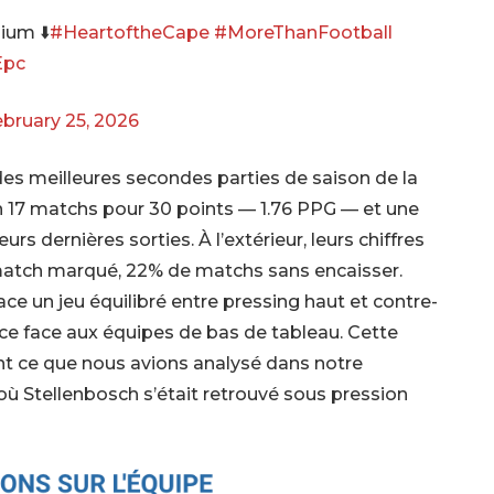
ium ⬇️
#HeartoftheCape
#MoreThanFootball
Epc
bruary 25, 2026
es meilleures secondes parties de saison de la
 en 17 matchs pour 30 points — 1.76 PPG — et une
urs dernières sorties. À l’extérieur, leurs chiffres
t/match marqué, 22% de matchs sans encaisser.
ce un jeu équilibré entre pressing haut et contre-
ace face aux équipes de bas de tableau. Cette
 ce que nous avions analysé dans notre
 où Stellenbosch s’était retrouvé sous pression