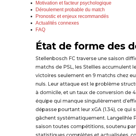
Motivation et facteur psychologique
Déroulement probable du match
Pronostic et enjeux recommandés
Actualités connexes
FAQ
État de forme des 
Stellenbosch FC traverse une saison diffici
matchs de PSL, les Stellies accumulent l
victoires seulement en 9 matchs chez eux 
nuls. Leur attaque est le problème struc
à domicile, et un taux de conversion de 4
équipe qui manque singulièrement d’effica
dépasse pourtant leur xGA (1.34), ce qui s
gâchent systématiquement. Langelihle Phil
saison toutes compétitions, soutenu par 
statistiques complètes et actualisées, c