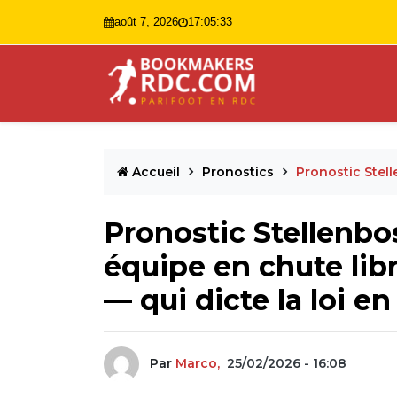
août 7, 2026
17:05:34
Accueil
Pronostics
Pronostic Stell
Pronostic Stellenbo
équipe en chute libr
— qui dicte la loi en
Par
Marco,
25/02/2026 - 16:08