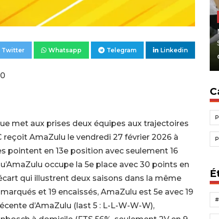
Twitter
Whatsapp
Telegram
Linkedin
30
C
ue met aux prises deux équipes aux trajectoires
 reçoit AmaZulu le vendredi 27 février 2026 à
s pointent en 13e position avec seulement 16
 qu’AmaZulu occupe la 5e place avec 30 points en
É
’écart qui illustrent deux saisons dans la même
s marqués et 19 encaissés, AmaZulu est 5e avec 19
récente d’AmaZulu (last 5 : L-L-W-W-W),