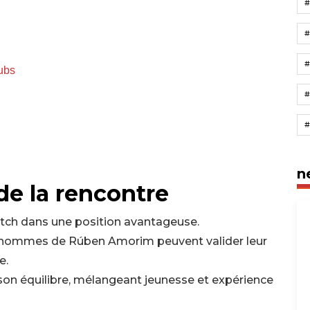
lubs
n
de la rencontre
ch dans une position avantageuse.
es hommes de Rúben Amorim peuvent valider leur
e.
 son équilibre, mélangeant jeunesse et expérience