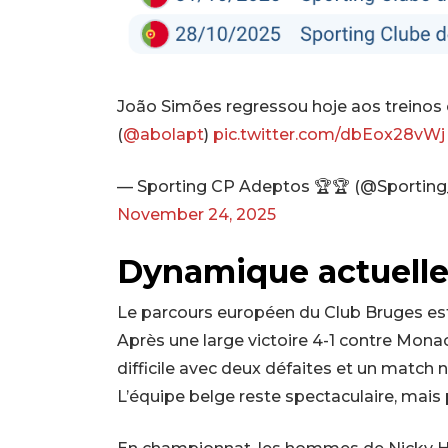
João Simões regressou hoje aos treinos e
(
@abolapt
)
pic.twitter.com/dbEox28vWj
— Sporting CP Adeptos 🏆🏆 (@Sportin
November 24, 2025
Dynamique actuelle
Le parcours européen du Club Bruges est
Après une large victoire 4-1 contre Monac
difficile avec deux défaites et un match n
L’équipe belge reste spectaculaire, mais 