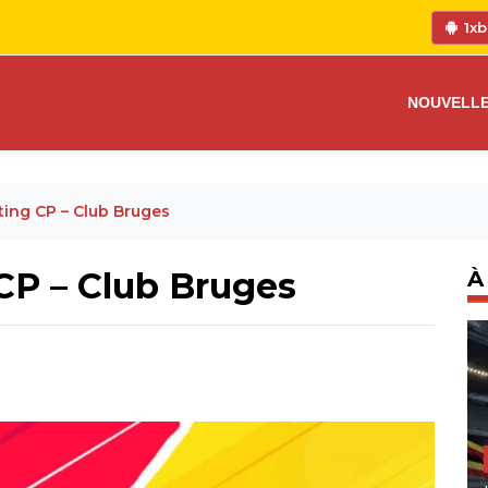
1xb
NOUVELL
ting CP – Club Bruges
CP – Club Bruges
À