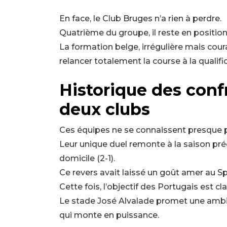
En face, le Club Bruges n’a rien à perdre.
Quatrième du groupe, il reste en positio
La formation belge, irrégulière mais coura
relancer totalement la course à la qualifi
Historique des conf
deux clubs
Ces équipes ne se connaissent presque p
Leur unique duel remonte à la saison pré
domicile (2-1).
Ce revers avait laissé un goût amer au S
Cette fois, l’objectif des Portugais est cla
Le stade José Alvalade promet une ambi
qui monte en puissance.