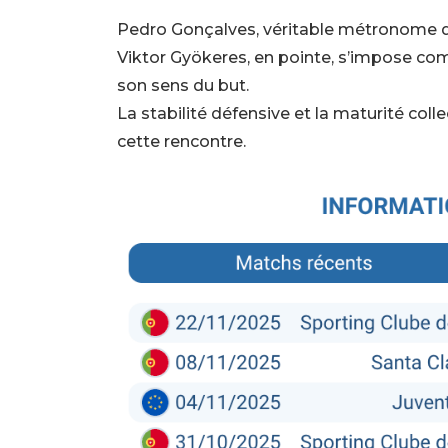
Pedro Gonçalves, véritable métronome du 
Viktor Gyökeres, en pointe, s’impose c
son sens du but.
La stabilité défensive et la maturité coll
cette rencontre.