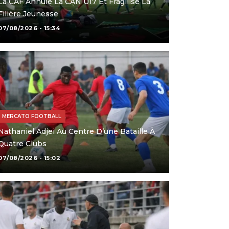
La CAF Annule La CAN U17 Et Fragilise La
Filière Jeunesse
07/08/2026 - 15:34
MERCATO FOOTBALL
Nathaniel Adjei Au Centre D’une Bataille À
Quatre Clubs
07/08/2026 - 15:02