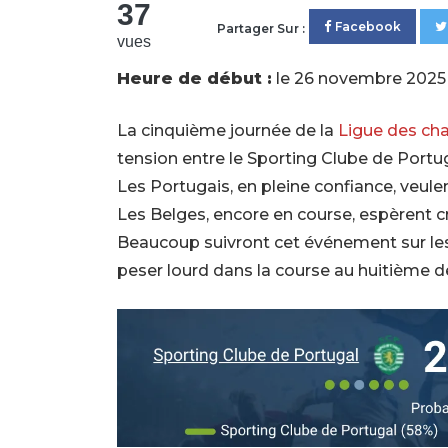
37
Facebook
Partager Sur :
vues
Heure de début :
le 26 novembre 2025
La cinquième journée de la
Ligue des ch
tension entre le Sporting Clube de Portug
Les Portugais, en pleine confiance, veulen
Les Belges, encore en course, espèrent cr
Beaucoup suivront cet événement sur l
peser lourd dans la course au huitième de