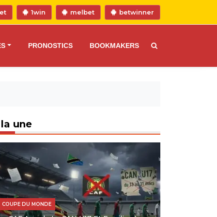
et
1win
melbet
betwinner
ES
PRONOSTICS
BOOKMAKERS
 la une
COUPE DU MONDE