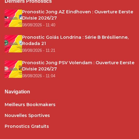
Derniers Pronostics
Pronostic Jong AZ Eindhoven : Ouverture Eerste
Divisie 2026/27
08/08/2026 - 11:40
Pronostic Goiás Londrina : Série B Brésilienne,
Rodada 21
08/08/2026 - 11:21
Pronostic Jong PSV Volendam : Ouverture Eerste
Divisie 2026/27
08/08/2026 - 11:04
Navigation
Meilleurs Bookmakers
Nouvelles Sportives
Pronostics Gratuits