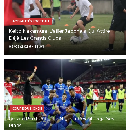
ACTUALITÉS FOOTBALL
Keito Nakamura, L’ailier Japonais Qui Attire
Déjà Les Grands Clubs
08/08/2026 - 12:01
COUPE DU MONDE
Getafe Perd Uche, Le Nigeria Revoit Déjà Ses
Plans