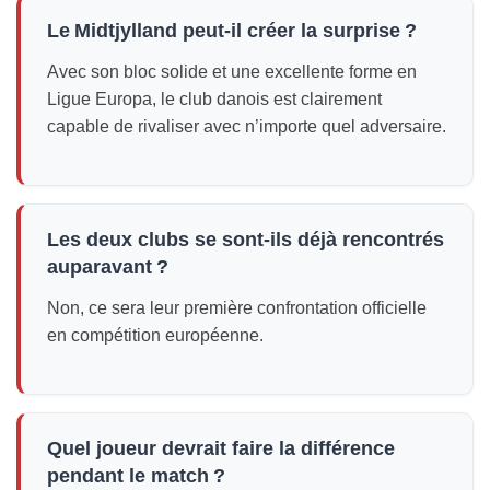
Le Midtjylland peut-il créer la surprise ?
Avec son bloc solide et une excellente forme en
Ligue Europa, le club danois est clairement
capable de rivaliser avec n’importe quel adversaire.
Les deux clubs se sont-ils déjà rencontrés
auparavant ?
Non, ce sera leur première confrontation officielle
en compétition européenne.
Quel joueur devrait faire la différence
pendant le match ?