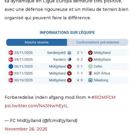
sa dynamique en Ligue Europa demeure très positive,
avec une défense rigoureuse et un milieu de terrain bien
organisé qui peuvent faire la différence.
Forberedelse inden afgang mod Rom 👊
#ROMFCM
pic.twitter.com/N43NwhEyIL
— FC Midtjylland (@fcmidtjylland)
November 26, 2025