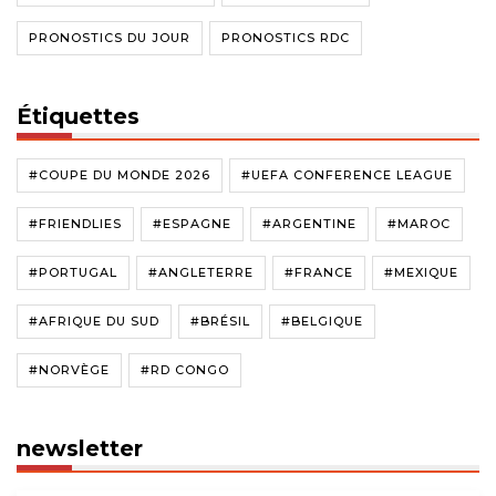
PRONOSTICS DU JOUR
PRONOSTICS RDC
Étiquettes
#COUPE DU MONDE 2026
#UEFA CONFERENCE LEAGUE
#FRIENDLIES
#ESPAGNE
#ARGENTINE
#MAROC
#PORTUGAL
#ANGLETERRE
#FRANCE
#MEXIQUE
#AFRIQUE DU SUD
#BRÉSIL
#BELGIQUE
#NORVÈGE
#RD CONGO
newsletter