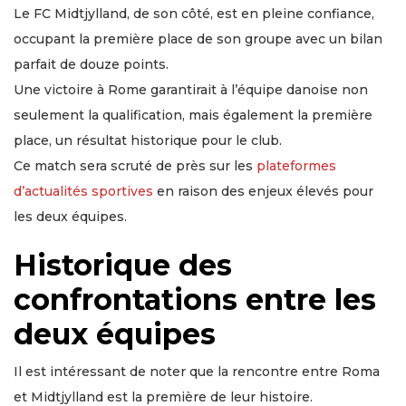
Le FC Midtjylland, de son côté, est en pleine confiance,
occupant la première place de son groupe avec un bilan
parfait de douze points.
Une victoire à Rome garantirait à l’équipe danoise non
seulement la qualification, mais également la première
place, un résultat historique pour le club.
Ce match sera scruté de près sur les
plateformes
d’actualités sportives
en raison des enjeux élevés pour
les deux équipes.
Historique des
confrontations entre les
deux équipes
Il est intéressant de noter que la rencontre entre Roma
et Midtjylland est la première de leur histoire.