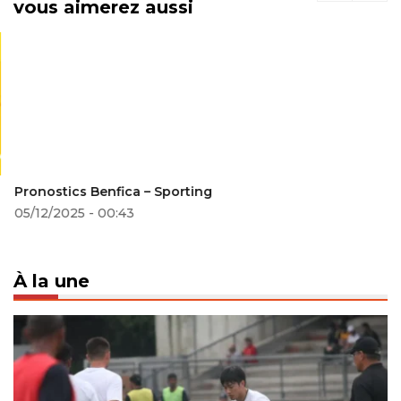
vous aimerez aussi
Pronostics Benfica – Sporting
05/12/2025 - 00:43
À la une