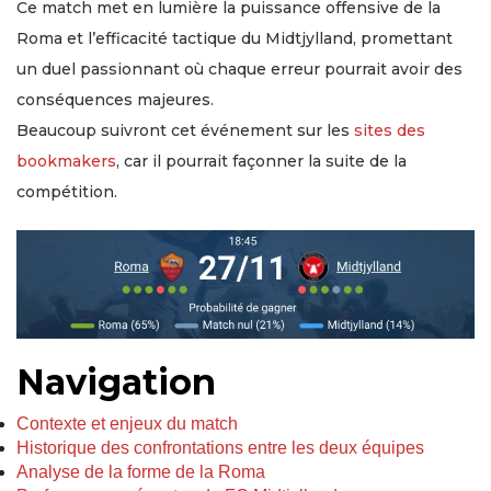
Ce match met en lumière la puissance offensive de la
Roma et l’efficacité tactique du Midtjylland, promettant
un duel passionnant où chaque erreur pourrait avoir des
conséquences majeures.
Beaucoup suivront cet événement sur les
sites des
bookmakers
, car il pourrait façonner la suite de la
compétition.
Navigation
Contexte et enjeux du match
Historique des confrontations entre les deux équipes
Analyse de la forme de la Roma