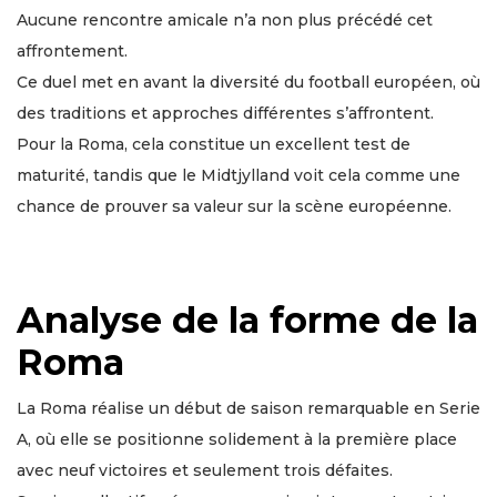
Aucune rencontre amicale n’a non plus précédé cet
affrontement.
Ce duel met en avant la diversité du football européen, où
des traditions et approches différentes s’affrontent.
Pour la Roma, cela constitue un excellent test de
maturité, tandis que le Midtjylland voit cela comme une
chance de prouver sa valeur sur la scène européenne.
Analyse de la forme de la
Roma
La Roma réalise un début de saison remarquable en Serie
A, où elle se positionne solidement à la première place
avec neuf victoires et seulement trois défaites.