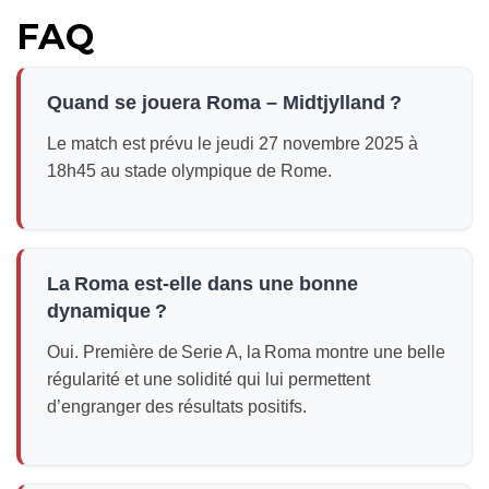
FAQ
Quand se jouera Roma – Midtjylland ?
Le match est prévu le jeudi 27 novembre 2025 à
18h45 au stade olympique de Rome.
La Roma est-elle dans une bonne
dynamique ?
Oui. Première de Serie A, la Roma montre une belle
régularité et une solidité qui lui permettent
d’engranger des résultats positifs.