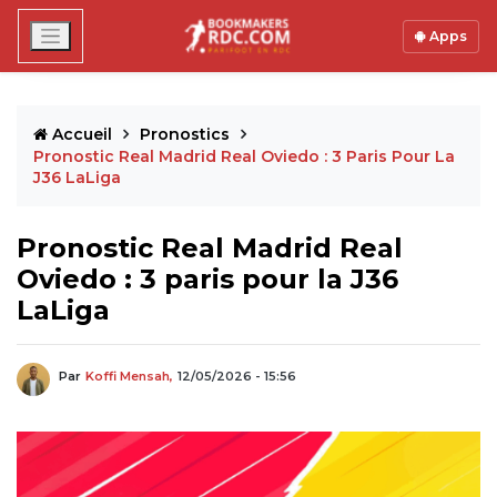
Apps
Accueil
Pronostics
Pronostic Real Madrid Real Oviedo : 3 Paris Pour La
J36 LaLiga
Pronostic Real Madrid Real
Oviedo : 3 paris pour la J36
LaLiga
Par
Koffi Mensah,
12/05/2026 - 15:56