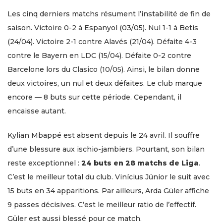
Les cinq derniers matchs résument l’instabilité de fin de
saison. Victoire 0-2 à Espanyol (03/05). Nul 1-1 à Betis
(24/04). Victoire 2-1 contre Alavés (21/04). Défaite 4-3
contre le Bayern en LDC (15/04). Défaite 0-2 contre
Barcelone lors du Clasico (10/05). Ainsi, le bilan donne
deux victoires, un nul et deux défaites. Le club marque
encore — 8 buts sur cette période. Cependant, il
encaisse autant.
Kylian Mbappé est absent depuis le 24 avril. Il souffre
d’une blessure aux ischio-jambiers. Pourtant, son bilan
reste exceptionnel :
24 buts en 28 matchs de Liga
.
C’est le meilleur total du club. Vinícius Júnior le suit avec
15 buts en 34 apparitions. Par ailleurs, Arda Güler affiche
9 passes décisives. C’est le meilleur ratio de l’effectif.
Güler est aussi blessé pour ce match.