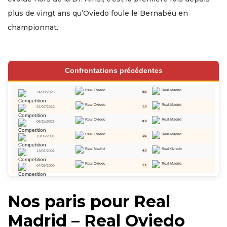
plus de vingt ans qu’Oviedo foule le Bernabéu en
championnat.
Confrontations précédentes
Real Oviedo
Real Madrid
24/08/2025
0:3
Real Oviedo
Real Madrid
24/07/2012
1:5
Real Oviedo
Real Madrid
06/11/2002
0:4
Real Oviedo
Real Madrid
10/06/2001
1:1
Real Madrid
Real Oviedo
13/01/2001
4:0
Real Oviedo
Real Madrid
04/03/2000
1:1
Nos paris pour Real
Madrid – Real Oviedo