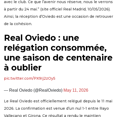
avec le club. Ce que l’avenir nous réserve, nous le verrons
à partir du 24 mai.” (site officiel Real Madrid, 10/05/2026).
Ainsi, la réception d’Oviedo est une occasion de retrouver
de la cohésion.
Real Oviedo : une
relégation consommée,
une saison de centenaire
à oublier
pic.twitter.com/PX9Ij2zOy5
— Real Oviedo (@RealOviedo)
May 11, 2026
Le Real Oviedo est officiellement relégué depuis le 11 mai
2026. La confirmation est venue d’un nul 1-1 entre Rayo
Vallecano et Girona. Ce résultat a rendu le maintien