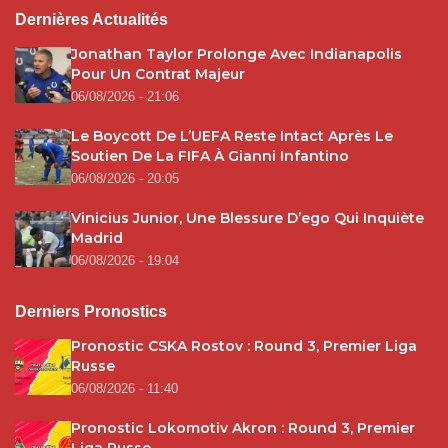
Dernières Actualités
Jonathan Taylor Prolonge Avec Indianapolis
Pour Un Contrat Majeur
06/08/2026 - 21:06
Le Boycott De L’UEFA Reste Intact Après Le
Soutien De La FIFA À Gianni Infantino
06/08/2026 - 20:05
Vinicius Junior, Une Blessure D’ego Qui Inquiète
Madrid
06/08/2026 - 19:04
Derniers Pronostics
Pronostic CSKA Rostov : Round 3, Premier Liga
Russe
06/08/2026 - 11:40
Pronostic Lokomotiv Akron : Round 3, Premier
Liga Russe