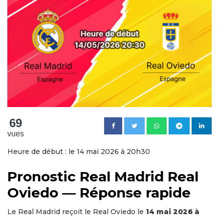
69
vues
Heure de début : le 14 mai 2026 à 20h30
Pronostic Real Madrid Real
Oviedo — Réponse rapide
Le Real Madrid reçoit le Real Oviedo le
14 mai 2026 à