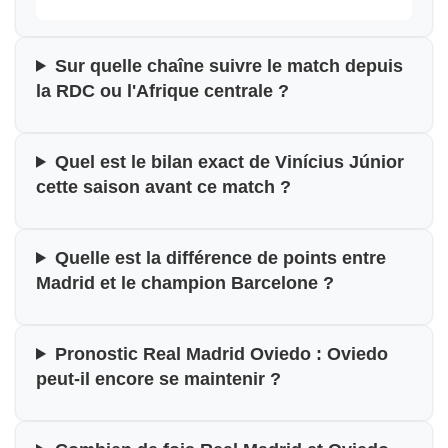
Sur quelle chaîne suivre le match depuis
la RDC ou l'Afrique centrale ?
Quel est le bilan exact de Vinícius Júnior
cette saison avant ce match ?
Quelle est la différence de points entre
Madrid et le champion Barcelone ?
Pronostic Real Madrid Oviedo : Oviedo
peut-il encore se maintenir ?