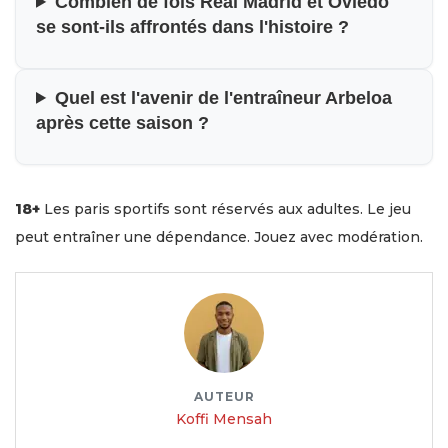
Combien de fois Real Madrid et Oviedo
se sont-ils affrontés dans l'histoire ?
Quel est l'avenir de l'entraîneur Arbeloa
après cette saison ?
18+
Les paris sportifs sont réservés aux adultes. Le jeu
peut entraîner une dépendance. Jouez avec modération.
AUTEUR
Koffi Mensah