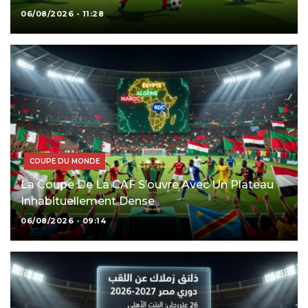
06/08/2026 - 11:28
COUPE DU MONDE
La Coupe De La CAF S’ouvre Avec Un Plateau
Inhabituellement Dense
06/08/2026 - 09:14