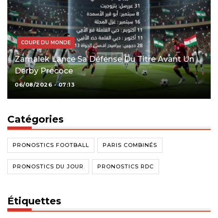
COUPE DU MONDE
Zamalek Lance Sa Défense Du Titre Avant Un
Derby Précoce
06/08/2026 - 07:13
Catégories
PRONOSTICS FOOTBALL
PARIS COMBINÉS
PRONOSTICS DU JOUR
PRONOSTICS RDC
Étiquettes