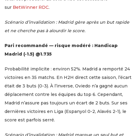
sur
BetWinner RDC
.
Scénario d’invalidation : Madrid gère après un but rapide
et ne cherche pas à alourdir le score.
Pari recommandé — risque modéré : Handicap
Madrid (-1.5) @1.735
Probabilité implicite : environ 52%. Madrid a remporté 24
victoires en 35 matchs. En H2H direct cette saison, l’écart
était de 3 buts (0-3). À l’inverse, Oviedo n’a gagné aucun
déplacement contre les équipes du top 6. Cependant,
Madrid n’assure pas toujours un écart de 2 buts. Sur ses
dernières victoires en Liga (Espanyol 0-2, Alavés 2-1), le
score est parfois serré.
Scénario d’invalidation : Madrid marque un seul but et