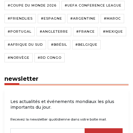
#COUPE DU MONDE 2026
#UEFA CONFERENCE LEAGUE
#FRIENDLIES
#ESPAGNE
#ARGENTINE
#MAROC
#PORTUGAL
#ANGLETERRE
#FRANCE
#MEXIQUE
#AFRIQUE DU SUD
#BRÉSIL
#BELGIQUE
#NORVÈGE
#RD CONGO
newsletter
Les actualités et événements mondiaux les plus
importants du jour.
Recevez la newsletter quotidienne dans votre boîte mail.