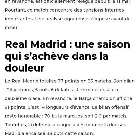
en revanche, est officiellement relégué depuis le 11 mai.
Pourtant, ce match concentre des tensions internes
importantes. Une analyse rigoureuse s’impose avant de
miser.
Real Madrid : une saison
qui s’achève dans la
douleur
Le Real Madrid totalise 77 points en 35 matchs. Son bilan
: 24 victoires, 5 nuls, 6 défaites. Il termine ainsi à la
deuxième place. En revanche, le Barça champion affiche
91 points. C’est 14 longueurs d’avance. Le bilan offensif
reste honorable : 70 buts marqués, soit 2,0 par match.
Toutefois, la défense a craqué à des moments décisifs.
Madrid a encaissé 33 buts cette saison.