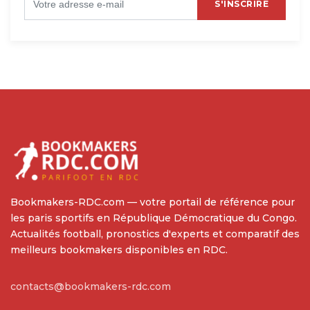
S'INSCRIRE
Bookmakers-RDC.com — votre portail de référence pour
les paris sportifs en République Démocratique du Congo.
Actualités football, pronostics d'experts et comparatif des
meilleurs bookmakers disponibles en RDC.
contacts@bookmakers-rdc.com