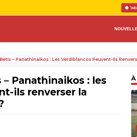
1xb
NOUVELL
Betis – Panathinaikos : Les Verdiblancos Peuvent-Ils Renvers
 – Panathinaikos : les
À
t-ils renverser la
?