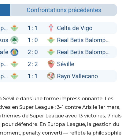
à Séville dans une forme impressionnante. Les
ves en Super League : 3-1 contre Aris le 1er mars,
atrièmes de Super League avec 13 victoires, 7 nuls
là pour défendre. En Europa League, la gestion du
oment, penalty converti — reflète la philosophie