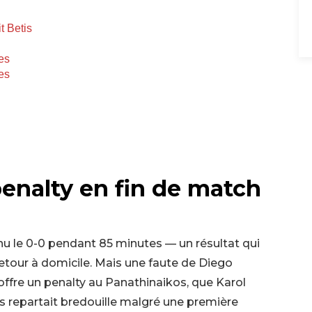
t Betis
es
es
penalty en fin de match
enu le 0-0 pendant 85 minutes — un résultat qui
retour à domicile. Mais une faute de Diego
offre un penalty au Panathinaikos, que Karol
s repartait bredouille malgré une première