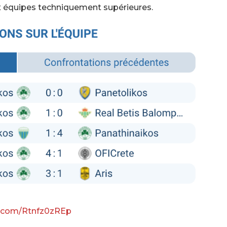
ux équipes techniquement supérieures.
er.com/Rtnfz0zREp