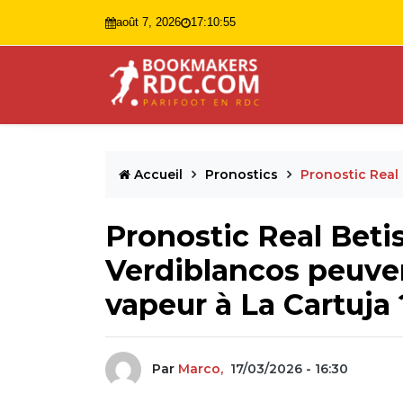
août 7, 2026
17:10:55
Accueil
Pronostics
Pronostic Real 
Pronostic Real Betis
Verdiblancos peuven
vapeur à La Cartuja 
Par
Marco,
17/03/2026 - 16:30