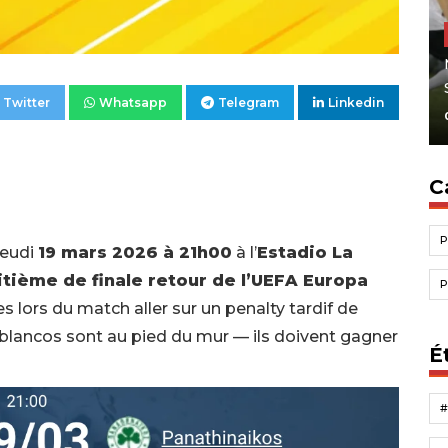
Twitter
Whatsapp
Telegram
Linkedin
C
jeudi
19 mars 2026 à 21h00
à l’
Estadio La
itième de finale retour de l’UEFA Europa
es lors du match aller sur un penalty tardif de
diblancos sont au pied du mur — ils doivent gagner
É