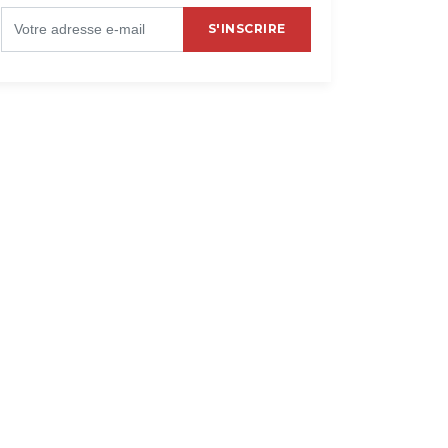
S'INSCRIRE