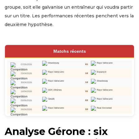
groupe, soit elle galvanise un entraîneur qui voudra partir
sur un titre. Les performances récentes penchent vers la
deuxième hypothèse.
Matchs récents
Strasbourg
Rayo Vallecano
07/05/2026
0:1
Rayo Vallecano
Espanyol
23/04/2026
1:0
Rayo Vallecano
Strasbourg
30/04/2026
1:0
AEK Athènes
Rayo Vallecano
16/04/2026
3:1
Getafe
Rayo Vallecano
03/05/2026
0:2
Rayo Vallecano
Real Sociedad
26/04/2026
3:3
Analyse Gérone : six