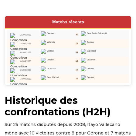
Matchs récents
Gérone
Real Betis Balompié
21/04/2026
2:3
Valencia
Gérone
25/04/2026
2:1
Gérone
Majorque
01/05/2026
0:1
Gérone
Villarreal
06/04/2026
1:0
Osasuna
Gérone
21/03/2026
1:0
Real Madrid
Gérone
10/04/2026
1:1
Historique des
confrontations (H2H)
Sur 25 matchs disputés depuis 2008, Rayo Vallecano
mène avec 10 victoires contre 8 pour Gérone et 7 matchs