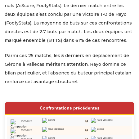
nuls (AiScore, FootyStats). Le dernier match entre les
deux équipes s’est conclu par une victoire 1-0 de Rayo
(FootyStats). La moyenne de buts sur ces confrontations
directes est de 2.7 buts par match. Les deux équipes ont
marqué ensemble (BTTS) dans 61% de ces rencontres.
Parmi ces 25 matchs, les 5 derniers en déplacement de
Gérone à Vallecas méritent attention. Rayo domine ce
bilan particulier, et l’absence du buteur principal catalan
renforce cet avantage structurel.
Confrontations précédentes
Gérone
Rayo Vallecano
15/08/2025
1:3
Rayo Vallecano
Gérone
26/01/2025
2:1
Gérone
Rayo Vallecano