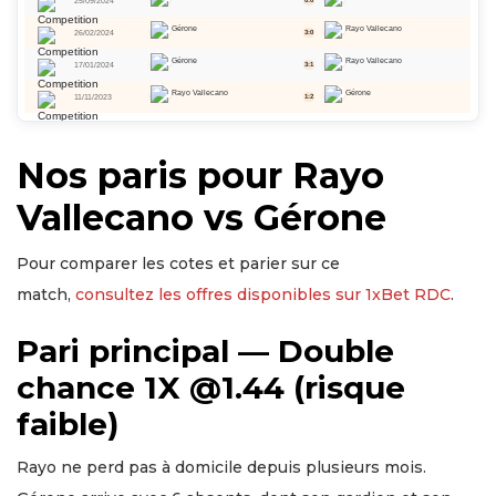
25/09/2024
0:0
Gérone
Rayo Vallecano
26/02/2024
3:0
Gérone
Rayo Vallecano
17/01/2024
3:1
Rayo Vallecano
Gérone
11/11/2023
1:2
Nos paris pour Rayo
Vallecano vs Gérone
Pour comparer les cotes et parier sur ce
match,
consultez les offres disponibles sur 1xBet RDC
.
Pari principal — Double
chance 1X @1.44 (risque
faible)
Rayo ne perd pas à domicile depuis plusieurs mois.