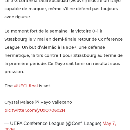
Le 3-3 contre la Real Sociedad (26 avril) illustre un Rayo
capable de marquer, même s’il ne défend pas toujours
avec rigueur.
Le moment fort de la semaine : la victoire 0-1 à
Strasbourg le 7 mai en demi-finale retour de Conference
League. Un but d’Alemão à la 90e+, une défense
hermétique, 15 tirs contre 1 pour Strasbourg au terme de
la première période. Ce Rayo sait tenir un résultat sous
pression.
The
#UECLfinal
is set.
Crystal Palace 🆚 Rayo Vallecano
pic.twitter.com/yUxQ706x2N
— UEFA Conference League (@Conf_League)
May 7,
2026