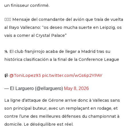
un finisseur confirmé.
👨🏻‍✈️ Mensaje del comandante del avión que traía de vuelta
al Rayo Vallecano: “os deseo mucha suerte en Leipzig, os
vais a comer al Crystal Palace”
🛬 El club franjirrojo acaba de llegar a Madrid tras su
histórica clasificación a la final de la Conference League
📹
@ToniLopez93
pic.twitter.com/wGs6p2YPAY
— El Larguero (@ellarguero)
May 8, 2026
La ligne d’attaque de Gérone arrive donc à Vallecas sans
son principal buteur, avec un remplaçant en rodage, et
contre l’une des meilleures défenses du championnat à
domicile. Le déséquilibre est réel.