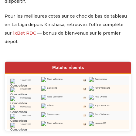
dispositif.
Pour les meilleures cotes sur ce choc de bas de tableau
en La Liga depuis Kinshasa, retrouvez l’offre complète
sur
1xBet RDC
— bonus de bienvenue sur le premier
dépôt.
Matchs récents
Rayo Vallecano
Samsunspor
19/03/2026
0:1
Barcelone
Rayo Vallecano
22/03/2026
1:0
Rayo Vallecano
Real Oviedo
04/03/2026
3:0
Séville
Rayo Vallecano
08/03/2026
1:1
Samsunspor
Rayo Vallecano
12/03/2026
1:3
Rayo Vallecano
Levante UD
16/03/2026
1:1