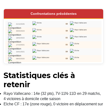
Confrontations précédentes
Elche
Rayo Vallecano
21/12/2025
4:0
Elche
Rayo Vallecano
29/04/2023
4:0
Elche
Rayo Vallecano
18/02/2022
2:1
Rayo Vallecano
Elche
17/10/2021
2:1
Rayo Vallecano
Elche
16/01/2021
2:0
Rayo Vallecano
Elche
08/03/2020
2:3
Statistiques clés à
retenir
Rayo Vallecano : 14e (32 pts), 7V-11N-11D en 29 matchs,
4 victoires à domicile cette saison
Elche CF : 17e (zone rouge), 0 victoire en déplacement sur