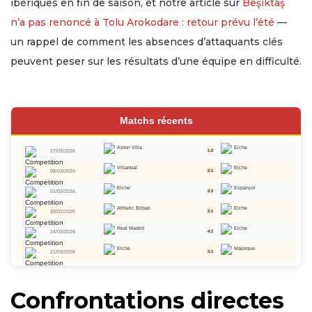
ibériques en fin de saison, et notre article sur
Beşiktaş
n’a pas renoncé à Tolu Arokodare : retour prévu l’été
—
un rappel de comment les absences d’attaquants clés
peuvent peser sur les résultats d’une équipe en difficulté.
Matchs récents
Aston Villa
Elche
27/03/2026
1:2
Villarreal
Elche
08/03/2026
2:1
Elche
Espanyol
01/03/2026
2:2
Athletic Bilbao
Elche
20/02/2026
2:1
Real Madrid
Elche
14/03/2026
4:1
Elche
Majorque
21/03/2026
2:1
Confrontations directes