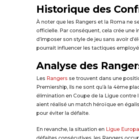
Historique des Conf
À noter que les Rangers et la Roma ne s
officielle. Par conséquent, cela crée une
d’imposer son style de jeu sans avoir d’
pourrait influencer les tactiques employée
Analyse des Ranger
Les
Rangers
se trouvent dans une positio
Premiership, ils ne sont qu’à la 4ème pla
élimination en Coupe de la Ligue contre le 
aient réalisé un match héroïque en égalis
pour éviter la défaite.
En revanche, la situation en
Ligue Europ
défaites consécutives, les Rangers occupe