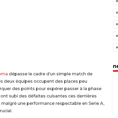
n
oma
dépasse le cadre d’un simple match de
es deux équipes occupent des places peu
quer des points pour espérer passer à la phase
i ont subi des défaites cuisantes ces dernières
, malgré une performance respectable en Serie A,
ucial.