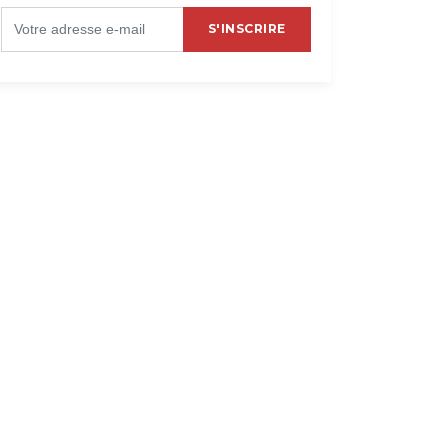
S'INSCRIRE