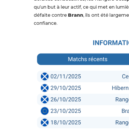
qu’un but à leur actif, ce qui met en lumi
défaite contre
Brann
, ils ont été largem
confiance.