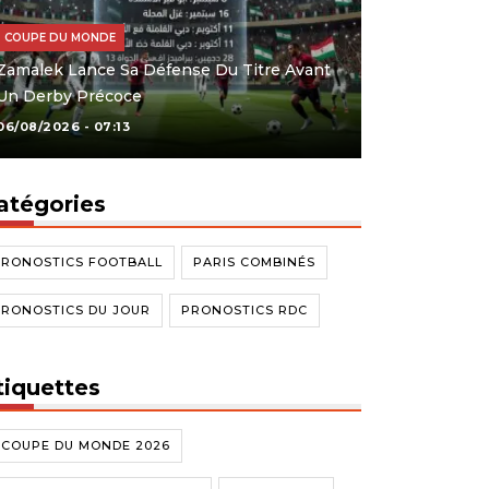
COUPE DU MONDE
Zamalek Lance Sa Défense Du Titre Avant
Un Derby Précoce
06/08/2026 - 07:13
atégories
PRONOSTICS FOOTBALL
PARIS COMBINÉS
PRONOSTICS DU JOUR
PRONOSTICS RDC
tiquettes
#COUPE DU MONDE 2026