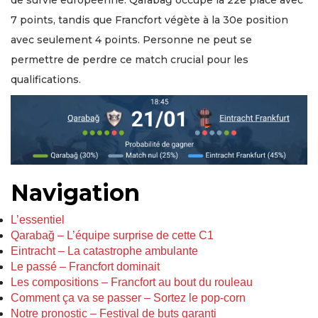
7 points, tandis que Francfort végète à la 30e position
avec seulement 4 points. Personne ne peut se
permettre de perdre ce match crucial pour les
qualifications.
Navigation
L’essentiel
Qarabağ – L’équipe surprise de cette C1
Eintracht – La catastrophe ambulante
Le passé – Francfort dominait
Les compositions – Francfort au bout du rouleau
Comment ça va se passer – Sortez le pop-corn
Notre pronostic – Festival de buts garanti