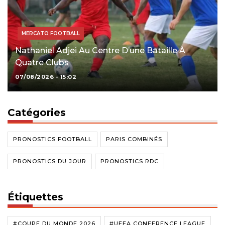
MERCATO FOOTBALL
Nathaniel Adjei Au Centre D’une Bataille À
Quatre Clubs
07/08/2026 - 15:02
Catégories
PRONOSTICS FOOTBALL
PARIS COMBINÉS
PRONOSTICS DU JOUR
PRONOSTICS RDC
Étiquettes
#COUPE DU MONDE 2026
#UEFA CONFERENCE LEAGUE