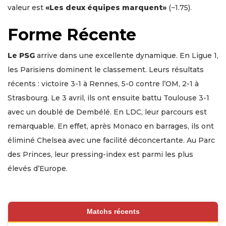
valeur est
«Les deux équipes marquent»
(~1.75).
Forme Récente
Le PSG
arrive dans une excellente dynamique. En Ligue 1,
les Parisiens dominent le classement. Leurs résultats
récents : victoire 3-1 à Rennes, 5-0 contre l’OM, 2-1 à
Strasbourg. Le 3 avril, ils ont ensuite battu Toulouse 3-1
avec un doublé de Dembélé. En LDC, leur parcours est
remarquable. En effet, après Monaco en barrages, ils ont
éliminé Chelsea avec une facilité déconcertante. Au Parc
des Princes, leur pressing-index est parmi les plus
élevés d’Europe.
Matchs récents