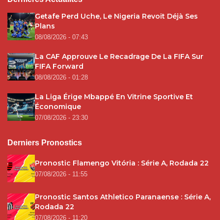
Getafe Perd Uche, Le Nigeria Revoit Déjà Ses
Plans
08/08/2026 - 07:43
La CAF Approuve Le Recadrage De La FIFA Sur
FIFA Forward
08/08/2026 - 01:28
La Liga Érige Mbappé En Vitrine Sportive Et
Économique
07/08/2026 - 23:30
Derniers Pronostics
Pronostic Flamengo Vitória : Série A, Rodada 22
07/08/2026 - 11:55
Pronostic Santos Athletico Paranaense : Série A,
Rodada 22
07/08/2026 - 11:20