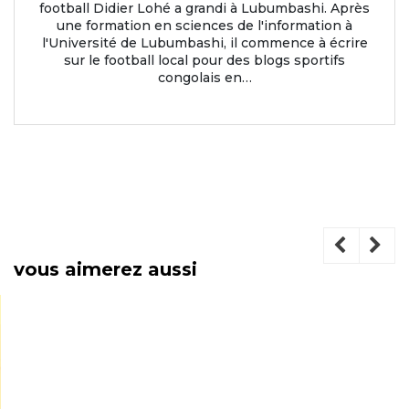
football Didier Lohé a grandi à Lubumbashi. Après
une formation en sciences de l'information à
l'Université de Lubumbashi, il commence à écrire
sur le football local pour des blogs sportifs
congolais en…
vous aimerez aussi