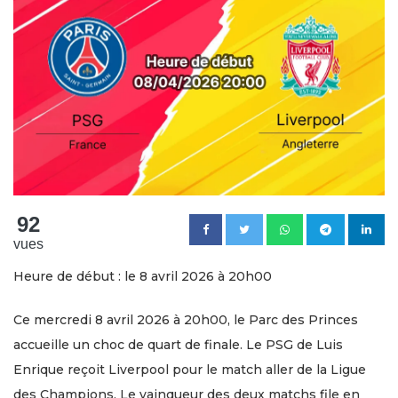
92
vues
Heure de début : le 8 avril 2026 à 20h00
Ce mercredi 8 avril 2026 à 20h00, le Parc des Princes
accueille un choc de quart de finale. Le PSG de Luis
Enrique reçoit Liverpool pour le match aller de la Ligue
des Champions. Le vainqueur des deux matchs file en