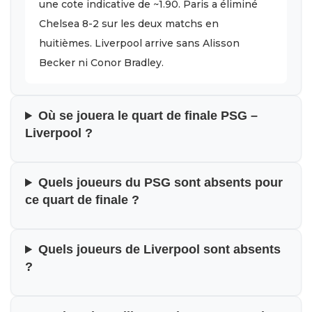
une cote indicative de ~1.90. Paris a éliminé
Chelsea 8-2 sur les deux matchs en
huitièmes. Liverpool arrive sans Alisson
Becker ni Conor Bradley.
Où se jouera le quart de finale PSG –
Liverpool ?
Quels joueurs du PSG sont absents pour
ce quart de finale ?
Quels joueurs de Liverpool sont absents
?