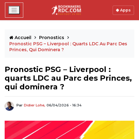
Apps
Accueil
Pronostics
Pronostic PSG – Liverpool : Quarts LDC Au Parc Des
Princes, Qui Dominera ?
Pronostic PSG – Liverpool :
quarts LDC au Parc des Princes,
qui dominera ?
Par
Didier Lohe,
06/04/2026 - 16:34