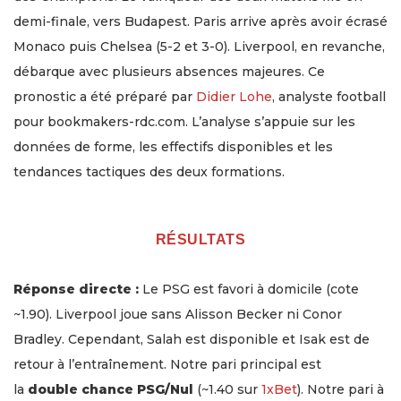
demi-finale, vers Budapest. Paris arrive après avoir écrasé
Monaco puis Chelsea (5-2 et 3-0). Liverpool, en revanche,
débarque avec plusieurs absences majeures. Ce
pronostic a été préparé par
Didier Lohe
, analyste football
pour bookmakers-rdc.com. L’analyse s’appuie sur les
données de forme, les effectifs disponibles et les
tendances tactiques des deux formations.
RÉSULTATS
Réponse directe :
Le PSG est favori à domicile (cote
~1.90). Liverpool joue sans Alisson Becker ni Conor
Bradley. Cependant, Salah est disponible et Isak est de
retour à l’entraînement. Notre pari principal est
la
double chance PSG/Nul
(~1.40 sur
1xBet
). Notre pari à