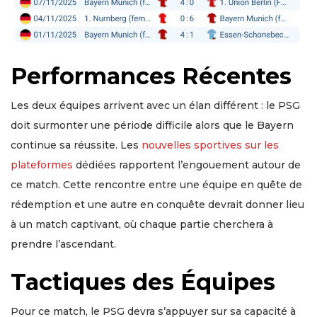
Performances Récentes
Les deux équipes arrivent avec un élan différent : le PSG
doit surmonter une période difficile alors que le Bayern
continue sa réussite. Les
nouvelles sportives sur les
plateformes
dédiées rapportent l’engouement autour de
ce match. Cette rencontre entre une équipe en quête de
rédemption et une autre en conquête devrait donner lieu
à un match captivant, où chaque partie cherchera à
prendre l’ascendant.
Tactiques des Équipes
Pour ce match, le PSG devra s’appuyer sur sa capacité à