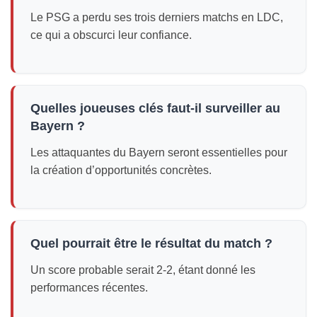
Le PSG a perdu ses trois derniers matchs en LDC,
ce qui a obscurci leur confiance.
Quelles joueuses clés faut-il surveiller au
Bayern ?
Les attaquantes du Bayern seront essentielles pour
la création d’opportunités concrètes.
Quel pourrait être le résultat du match ?
Un score probable serait 2-2, étant donné les
performances récentes.