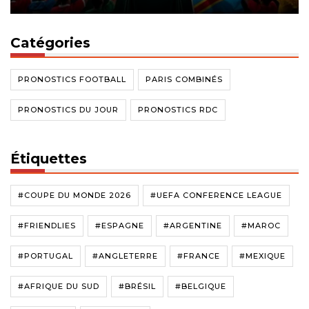
Catégories
PRONOSTICS FOOTBALL
PARIS COMBINÉS
PRONOSTICS DU JOUR
PRONOSTICS RDC
Étiquettes
#COUPE DU MONDE 2026
#UEFA CONFERENCE LEAGUE
#FRIENDLIES
#ESPAGNE
#ARGENTINE
#MAROC
#PORTUGAL
#ANGLETERRE
#FRANCE
#MEXIQUE
#AFRIQUE DU SUD
#BRÉSIL
#BELGIQUE