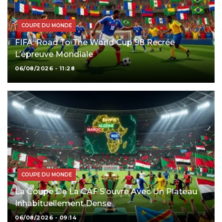
COUPE DU MONDE
FIFA: Road To The World Cup 98 Recrée
L’épreuve Mondiale
06/08/2026 - 11:28
COUPE DU MONDE
La Coupe De La CAF S’ouvre Avec Un Plateau
Inhabituellement Dense
06/08/2026 - 09:14