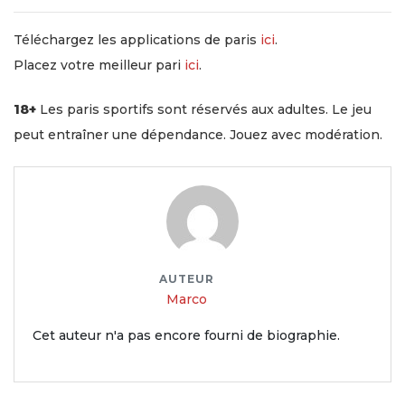
Téléchargez les applications de paris
ici
.
Placez votre meilleur pari
ici
.
18+
Les paris sportifs sont réservés aux adultes. Le jeu
peut entraîner une dépendance. Jouez avec modération.
AUTEUR
Marco
Cet auteur n'a pas encore fourni de biographie.