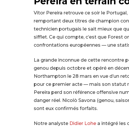
Pereira en terrain 
Vítor Pereira retrouve ce soir le Portugal, 
remportant deux titres de champion consé
technicien portugais le sait mieux que q
sifflet. Ce qui compte, c’est que Forest 
confrontations européennes — une statist
La grande inconnue de cette rencontre p
genou depuis octobre et opéré en décemb
Northampton le 28 mars en vue d’un retou
pour ce premier acte — mais son statut res
Pereira perd son référence offensive num
danger réel. Nicolò Savona (genou, saison
sont eux confirmés forfaits.
Notre analyste
Didier Lohe
a intégré les