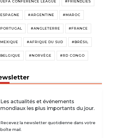
#UEFA CONFERENCE LEAGUE
#FRIENDLIES
#ESPAGNE
#ARGENTINE
#MAROC
#PORTUGAL
#ANGLETERRE
#FRANCE
#MEXIQUE
#AFRIQUE DU SUD
#BRÉSIL
#BELGIQUE
#NORVÈGE
#RD CONGO
ewsletter
Les actualités et événements
mondiaux les plus importants du jour.
Recevez la newsletter quotidienne dans votre
boîte mail.