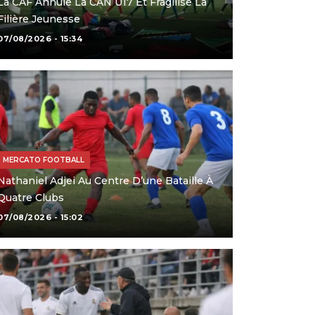
La CAF Annule La CAN U17 Et Fragilise La
Filière Jeunesse
07/08/2026 - 15:34
MERCATO FOOTBALL
Nathaniel Adjei Au Centre D’une Bataille À
Quatre Clubs
07/08/2026 - 15:02