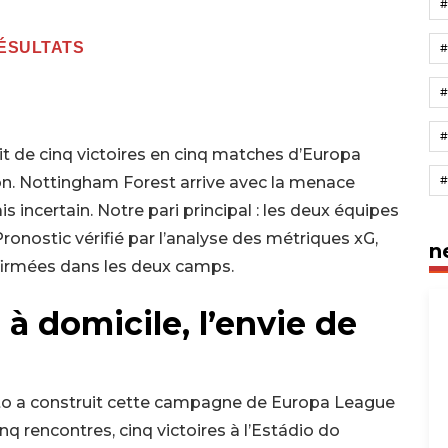
ÉSULTATS
it de cinq victoires en cinq matches d’Europa
on. Nottingham Forest arrive avec la menace
 incertain. Notre pari principal : les deux équipes
ronostic vérifié par l’analyse des métriques xG,
n
firmées dans les deux camps.
 à domicile, l’envie de
orto a construit cette campagne de Europa League
inq rencontres, cinq victoires à l’Estádio do