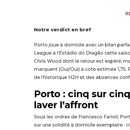
R
Notre verdict en bref
Porto joue à domicile avec un bilan parfa
League à l’Estádio do Dragão cette sais
Chris Wood dont le retour est espéré, mais
marquent (Oui/Oui) à cote estimée 1,75. P
de l’historique H2H et des absences con
Porto : cinq sur cinq
laver l’affront
Sous les ordres de Francesco Farioli, P
sur une solidité à domicile exemplaire : c