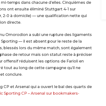
 mi-temps dans chacune d’elles. Cinquièmes de
ons ont ensuite éliminé Stuttgart 4-1 sur
, 2-0 à domicile) — une qualification nette qui
ion directe.
amu Omorodion a subi une rupture des ligaments
 Sporting — il est absent pour le reste de la
es, blessés lors du même match, sont également
 phase de retour mais son statut reste à préciser
 offensif réduisent les options de Farioli en
tré tout au long de cette campagne qu’il ne
et conclure.
g CP et Arsenal qui a ouvert le bal des quarts de
ic Sporting CP – Arsenal sur bookmakers-