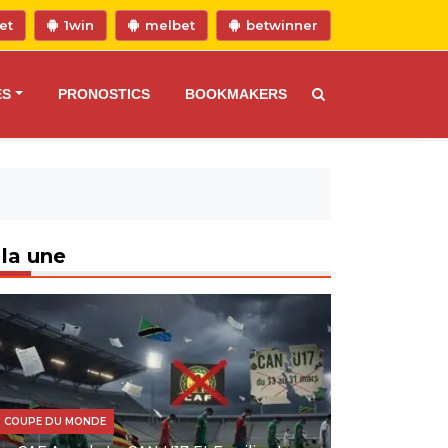
et
1win
melbet
betwinner
ES
PRONOSTICS
BOOKMAKERS
 la une
COUPE DU MONDE