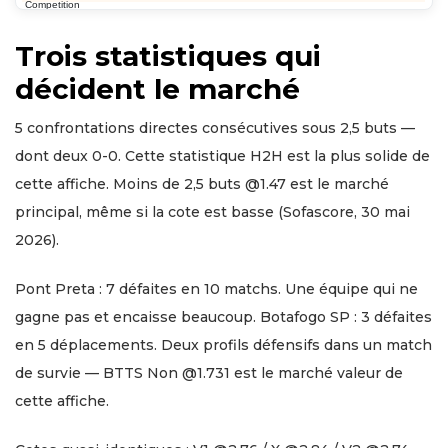
Trois statistiques qui
décident le marché
5 confrontations directes consécutives sous 2,5 buts —
dont deux 0-0. Cette statistique H2H est la plus solide de
cette affiche. Moins de 2,5 buts @1.47 est le marché
principal, même si la cote est basse (Sofascore, 30 mai
2026).
Pont Preta : 7 défaites en 10 matchs. Une équipe qui ne
gagne pas et encaisse beaucoup. Botafogo SP : 3 défaites
en 5 déplacements. Deux profils défensifs dans un match
de survie — BTTS Non @1.731 est le marché valeur de
cette affiche.