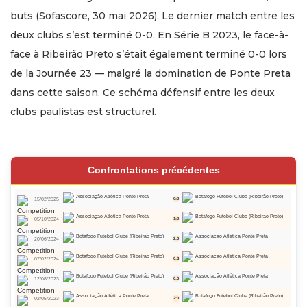
buts (Sofascore, 30 mai 2026). Le dernier match entre les
deux clubs s’est terminé 0-0. En Série B 2023, le face-à-
face à Ribeirão Preto s’était également terminé 0-0 lors
de la Journée 23 — malgré la domination de Ponte Preta
dans cette saison. Ce schéma défensif entre les deux
clubs paulistas est structurel.
Confrontations précédentes
Associação Atlética Ponte Preta
Botafogo Futebol Clube (Ribeirão Preto)
15/02/2025
0:0
Associação Atlética Ponte Preta
Botafogo Futebol Clube (Ribeirão Preto)
05/10/2024
1:0
Botafogo Futebol Clube (Ribeirão Preto)
Associação Atlética Ponte Preta
20/06/2024
2:0
Botafogo Futebol Clube (Ribeirão Preto)
Associação Atlética Ponte Preta
07/02/2024
0:3
Botafogo Futebol Clube (Ribeirão Preto)
Associação Atlética Ponte Preta
12/08/2023
0:0
Associação Atlética Ponte Preta
Botafogo Futebol Clube (Ribeirão Preto)
02/05/2023
2:0