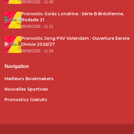
08/08/2026 - 11:40
Pronostic Goiás Londrina : Série B Brésilienne,
Rodada 21
08/08/2026 - 11:21
Pronostic Jong PSV Volendam : Ouverture Eerste
Divisie 2026/27
08/08/2026 - 11:04
Navigation
Meilleurs Bookmakers
Nouvelles Sportives
Pronostics Gratuits