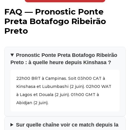
FAQ — Pronostic Ponte
Preta Botafogo Ribeirão
Preto
Pronostic Ponte Preta Botafogo Ribeirão
Preto : à quelle heure depuis Kinshasa ?
22h00 BRT à Campinas. Soit 03h00 CAT à
Kinshasa et Lubumbashi (2 juin). 02h00 WAT
à Lagos et Douala (2 juin). 01h00 GMT à
Abidjan (2 juin).
Sur quelle chaîne voir ce match depuis la