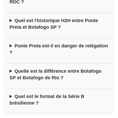
RDC ?
Quel est l'historique H2H entre Ponte
Preta et Botafogo SP ?
Ponte Preta est-il en danger de relégation
?
Quelle est la différence entre Botafogo
SP et Botafogo de Rio ?
Quel est le format de la Série B
brésilienne ?