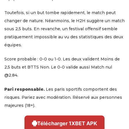
Toutefois, si un but tombe rapidement, le match peut
changer de nature. Néanmoins, le H2H suggère un match
sous 2,5 buts. En revanche, un festival offensif semble
pratiquement impossible au vu des statistiques des deux
équipes.
Score probable : 0-0 ou 1-0. Les deux valident Moins de
2,5 buts et BTTS Non. Le 0-0 valide aussi Match nul
@2.84.
Pari responsable.
Les paris sportifs comportent des
risques. Pariez avec modération. Réservé aux personnes
majeures (18+).
Télécharger 1XBET APK