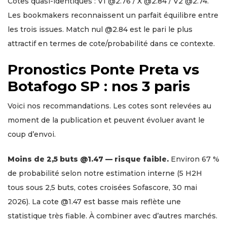
Cotes quasi-identiques : V1 @2.76 / X @2.84 / V2 @2.74.
Les bookmakers reconnaissent un parfait équilibre entre
les trois issues. Match nul @2.84 est le pari le plus
attractif en termes de cote/probabilité dans ce contexte.
Pronostics Ponte Preta vs
Botafogo SP : nos 3 paris
Voici nos recommandations. Les cotes sont relevées au
moment de la publication et peuvent évoluer avant le
coup d’envoi.
Moins de 2,5 buts @1.47 — risque faible.
Environ 67 %
de probabilité selon notre estimation interne (5 H2H
tous sous 2,5 buts, cotes croisées Sofascore, 30 mai
2026). La cote @1.47 est basse mais reflète une
statistique très fiable. À combiner avec d’autres marchés.