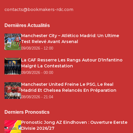
contacts@bookmakers-rdc.com
Dernières Actualités
Manchester City – Atlético Madrid: Un Ultime
Test Relevé Avant Arsenal
09/08/2026 - 12:00
La CAF Resserre Les Rangs Autour D’Infantino
Malgré La Contestation
09/08/2026 - 00:00
Manchester United Freine Le PSG, Le Real
Madrid Et Chelsea Relancés En Préparation
08/08/2026 - 21:04
Derniers Pronostics
Pronostic Jong AZ Eindhoven : Ouverture Eerste
Divisie 2026/27