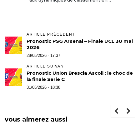
ARTICLE PRÉCÉDENT
Pronostic PSG Arsenal – Finale UCL 30 mai
2026
28/05/2026 - 17:37
ARTICLE SUIVANT
Pronostic Union Brescia Ascoli : le choc de
la finale Serie C
31/05/2026 - 18:38
vous aimerez aussi