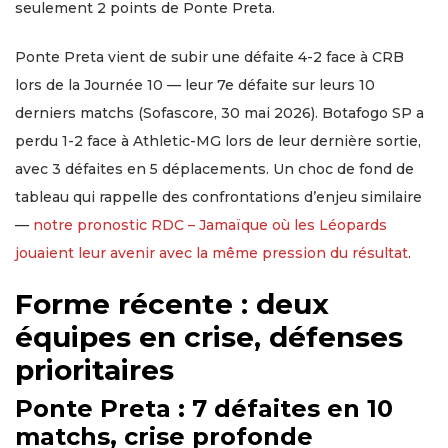
seulement 2 points de Ponte Preta.
Ponte Preta vient de subir une défaite 4-2 face à CRB
lors de la Journée 10 — leur 7e défaite sur leurs 10
derniers matchs (Sofascore, 30 mai 2026). Botafogo SP a
perdu 1-2 face à Athletic-MG lors de leur dernière sortie,
avec 3 défaites en 5 déplacements. Un choc de fond de
tableau qui rappelle des confrontations d’enjeu similaire
—
notre pronostic RDC – Jamaïque où les Léopards
jouaient leur avenir avec la même pression du résultat
.
Forme récente : deux
équipes en crise, défenses
prioritaires
Ponte Preta : 7 défaites en 10
matchs, crise profonde