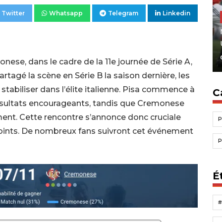
Twitter
Whatsapp
Telegram
Linkedin
ese, dans le cadre de la 11e journée de Série A,
rtagé la scène en Série B la saison dernière, les
tabiliser dans l’élite italienne. Pisa commence à
C
résultats encourageants, tandis que Cremonese
ment. Cette rencontre s’annonce donc cruciale
points. De nombreux fans suivront cet événement
É