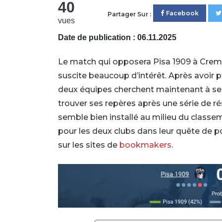
40
Facebook
Partager Sur :
vues
Date de publication : 06.11.2025
Le match qui opposera Pisa 1909 à Cremon
suscite beaucoup d’intérêt. Après avoir pa
deux équipes cherchent maintenant à se s
trouver ses repères après une série de 
semble bien installé au milieu du classe
pour les deux clubs dans leur quête de 
sur les sites de
bookmakers
.