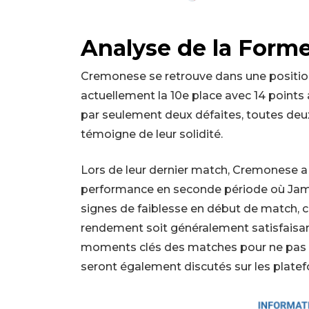
Analyse de la Form
Cremonese se retrouve dans une position
actuellement la 10e place avec 14 points
par seulement deux défaites, toutes deux
témoigne de leur solidité.
Lors de leur dernier match, Cremonese a
performance en seconde période où Jamie 
signes de faiblesse en début de match, c
rendement soit généralement satisfaisant,
moments clés des matches pour ne pas se
seront également discutés sur les platef