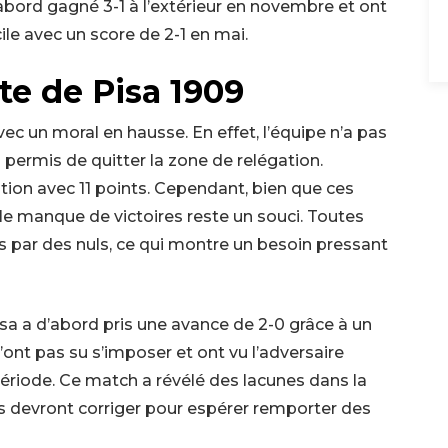
abord gagné 3-1 à l’extérieur en novembre et ont
ile avec un score de 2-1 en mai.
e de Pisa 1909
c un moral en hausse. En effet, l’équipe n’a pas
 permis de quitter la zone de relégation.
ition avec 11 points. Cependant, bien que ces
 le manque de victoires reste un souci. Toutes
s par des nuls, ce qui montre un besoin pressant
isa a d’abord pris une avance de 2-0 grâce à un
’ont pas su s’imposer et ont vu l’adversaire
période. Ce match a révélé des lacunes dans la
ls devront corriger pour espérer remporter des