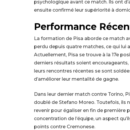
psychologique avant ce match. Ils ont d’
ensuite confirmé leur supériorité à domic
Performance Récent
La formation de Pisa aborde ce match ave
perdu depuis quatre matches, ce qui lui a
Actuellement, Pisa se trouve à la 17e pos
derniers résultats soient encourageants,
leurs rencontres récentes se sont soldée
d’améliorer leur mentalité de gagne.
Dans leur dernier match contre Torino, P
doublé de Stefano Moreo. Toutefois, ils n
revenir pour égaliser en fin de première 
concentration de l’équipe, un aspect qu’i
points contre Cremonese.