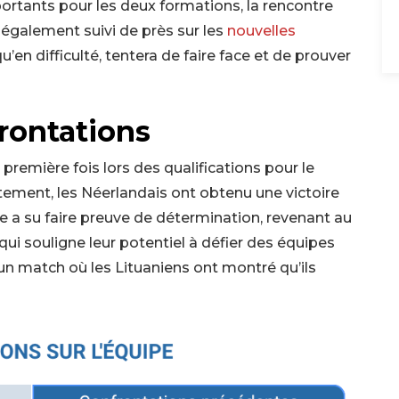
portants pour les deux formations, la rencontre
également suivi de près sur les
nouvelles
u’en difficulté, tentera de faire face et de prouver
rontations
 première fois lors des qualifications pour le
ntement, les Néerlandais ont obtenu une victoire
nie a su faire preuve de détermination, revenant au
qui souligne leur potentiel à défier des équipes
un match où les Lituaniens ont montré qu’ils