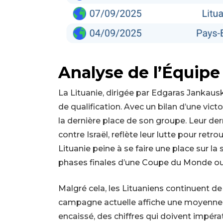
Analyse de l’Équipe
La Lituanie, dirigée par Edgaras Jankaus
de qualification. Avec un bilan d’une victo
la dernière place de son groupe. Leur de
contre Israël, reflète leur lutte pour retr
Lituanie peine à se faire une place sur la 
phases finales d’une Coupe du Monde o
Malgré cela, les Lituaniens continuent de 
campagne actuelle affiche une moyenne 
encaissé, des chiffres qui doivent impéra