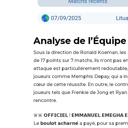
Analyse de l’Équipe
Sous la direction de Ronald Koeman, les
de 17 points sur 7 matchs, ils n’ont pas 
attaque est particulièrement redoutabl
joueurs comme Memphis Depay, qui a inscr
cœur de cette réussite. En outre, le cont
joueurs tels que Frenkie de Jong et Ryan
rencontre.
🚨🚨 𝗢𝗙𝗙𝗜𝗖𝗜𝗘𝗟 ! 𝗘𝗠𝗠𝗔𝗡𝗨𝗘𝗟 𝗘𝗠𝗘𝗚𝗛𝗔 𝗘
Le 𝗯𝗼𝘂𝗹𝗼𝘁 𝗮𝗰𝗵𝗮𝗿𝗻𝗲́ a payé, pour sa 