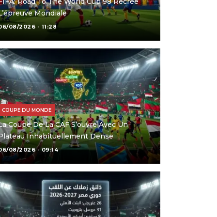
FIFA: Road To The World Cup 98 Recrée
L’épreuve Mondiale
06/08/2026 - 11:28
COUPE DU MONDE
La Coupe De La CAF S’ouvre Avec Un
Plateau Inhabituellement Dense
06/08/2026 - 09:14