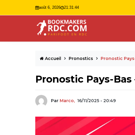
août 6, 2026
21:31:45
Accueil
Pronostics
Pronostic Pays-
Pronostic Pays-Bas 
Par
Marco,
16/11/2025 - 20:49