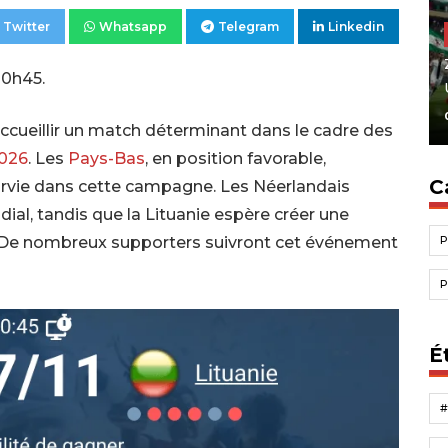
Twitter
Whatsapp
Telegram
Linkedin
20h45.
cueillir un match déterminant dans le cadre des
026
. Les
Pays-Bas
, en position favorable,
C
 survie dans cette campagne. Les Néerlandais
ndial, tandis que la Lituanie espère créer une
es. De nombreux supporters suivront cet événement
É