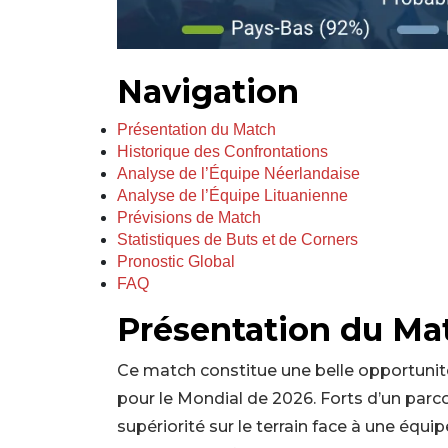
Navigation
Présentation du Match
Historique des Confrontations
Analyse de l’Équipe Néerlandaise
Analyse de l’Équipe Lituanienne
Prévisions de Match
Statistiques de Buts et de Corners
Pronostic Global
FAQ
Présentation du Ma
Ce match constitue une belle opportunité
pour le Mondial de 2026. Forts d’un parco
supériorité sur le terrain face à une équip