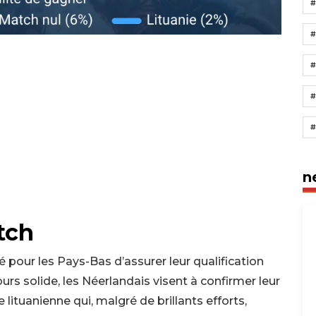
n
tch
 pour les Pays-Bas d’assurer leur qualification
urs solide, les Néerlandais visent à confirmer leur
e lituanienne qui, malgré de brillants efforts,