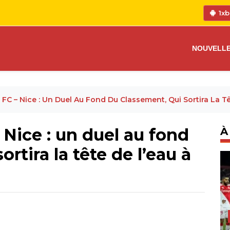
1xb
NOUVELL
 FC – Nice : Un Duel Au Fond Du Classement, Qui Sortira La T
 Nice : un duel au fond
À
rtira la tête de l’eau à