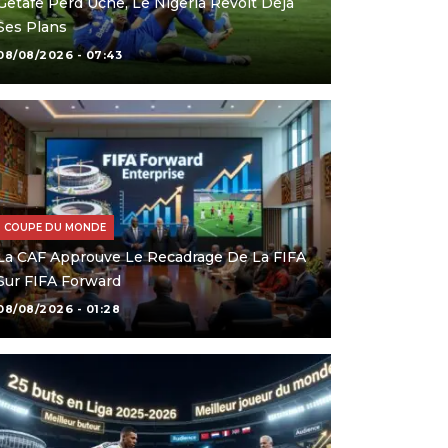
Getafe Perd Uche, Le Nigeria Revoit Déjà
Ses Plans
08/08/2026 - 07:43
COUPE DU MONDE
La CAF Approuve Le Recadrage De La FIFA
Sur FIFA Forward
08/08/2026 - 01:28