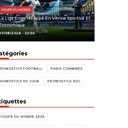
COUPE DU MONDE
La Liga Érige Mbappé En Vitrine Sportive Et
Économique
07/08/2026 - 23:30
atégories
PRONOSTICS FOOTBALL
PARIS COMBINÉS
PRONOSTICS DU JOUR
PRONOSTICS RDC
tiquettes
#COUPE DU MONDE 2026