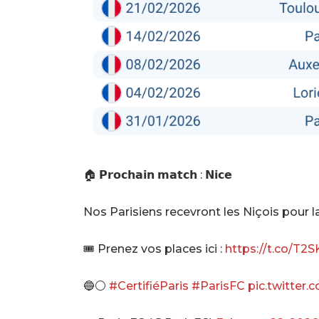
🏠 𝗣𝗿𝗼𝗰𝗵𝗮𝗶𝗻 𝗺𝗮𝘁𝗰𝗵 : 𝗡𝗶𝗰𝗲
Nos Parisiens recevront les Niçois pour 
🎟️ Prenez vos places ici :
https://t.co/T
🔵⚪️
#CertifiéParis
#ParisFC
pic.twitte