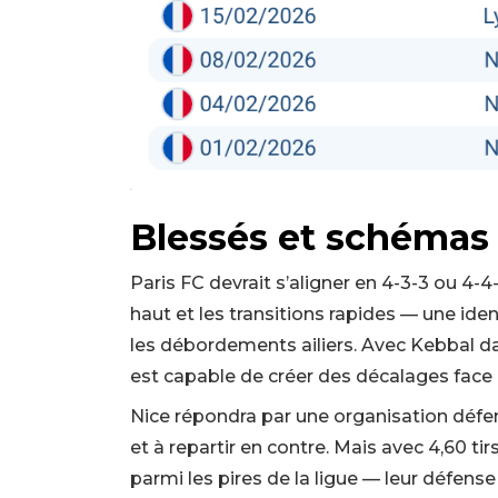
Blessés et schémas 
Paris FC devrait s’aligner en 4-3-3 ou 4-
haut et les transitions rapides — une iden
les débordements ailiers. Avec Kebbal da
est capable de créer des décalages face
Nice répondra par une organisation défen
et à repartir en contre. Mais avec 4,60
parmi les pires de la ligue — leur défense