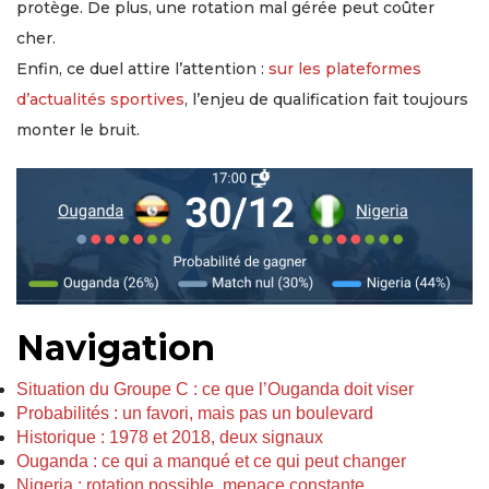
protège. De plus, une rotation mal gérée peut coûter
cher.
Enfin, ce duel attire l’attention :
sur les plateformes
d’actualités sportives
, l’enjeu de qualification fait toujours
monter le bruit.
Navigation
Situation du Groupe C : ce que l’Ouganda doit viser
Probabilités : un favori, mais pas un boulevard
Historique : 1978 et 2018, deux signaux
Ouganda : ce qui a manqué et ce qui peut changer
Nigeria : rotation possible, menace constante