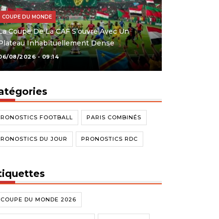
COUPE DU MONDE
La Coupe De La CAF S’ouvre Avec Un
Plateau Inhabituellement Dense
06/08/2026 - 09:14
atégories
PRONOSTICS FOOTBALL
PARIS COMBINÉS
PRONOSTICS DU JOUR
PRONOSTICS RDC
tiquettes
#COUPE DU MONDE 2026