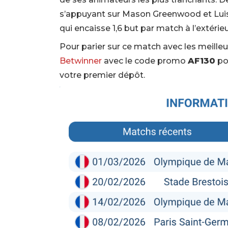
s’appuyant sur Mason Greenwood et Luis
qui encaisse 1,6 but par match à l’extérieu
Pour parier sur ce match avec les meille
Betwinner
avec le code promo
AF130
po
votre premier dépôt.