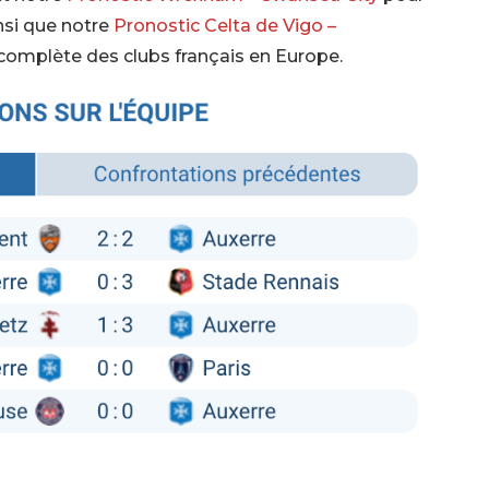
nsi que notre
Pronostic Celta de Vigo –
complète des clubs français en Europe.