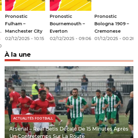
Pronostic
Pronostic
Pronostic
Fulham –
Bournemouth –
Bologna 1909 –
Manchester City
Everton
Cremonese
02/12/2025 - 10:15
02/12/2025 - 09:06
01/12/2025 - 00:28
0
À la une
ACTUALITÉS FOOTBALL
Arsenal – Real Betis Décalé De 15 Minutes Après
Un Contretemps Sur La Route