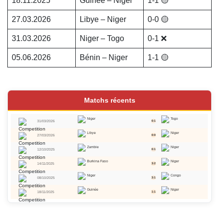
18.11.2025
Guinée – Niger
1-1 🟡
27.03.2026
Libye – Niger
0-0 🟡
31.03.2026
Niger – Togo
0-1 ❌
05.06.2026
Bénin – Niger
1-1 🟡
Matchs récents
Niger
Togo
31/03/2026
0:1
Libye
Niger
27/03/2026
0:0
Zambie
Niger
12/10/2025
0:1
Burkina Faso
Niger
14/11/2025
3:2
Niger
Congo
08/10/2025
3:1
Guinée
Niger
18/11/2025
1:1