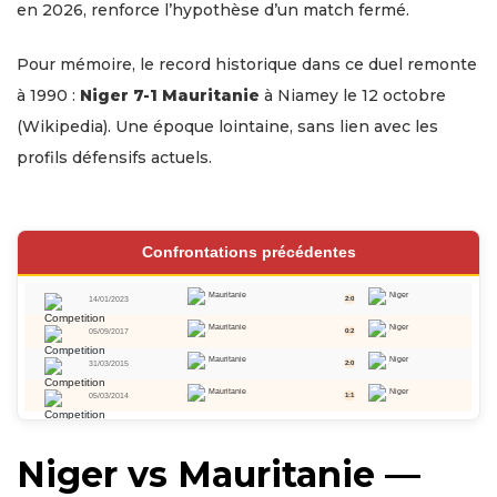
en 2026, renforce l’hypothèse d’un match fermé.
Pour mémoire, le record historique dans ce duel remonte
à 1990 :
Niger 7-1 Mauritanie
à Niamey le 12 octobre
(Wikipedia). Une époque lointaine, sans lien avec les
profils défensifs actuels.
Confrontations précédentes
Mauritanie
Niger
14/01/2023
2:0
Mauritanie
Niger
05/09/2017
0:2
Mauritanie
Niger
31/03/2015
2:0
Mauritanie
Niger
05/03/2014
1:1
Niger vs Mauritanie —