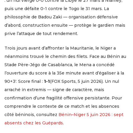
: un nul vierge 0-0 contre la Libye le 27 mars à Niamey,
puis une défaite 0-1 contre le Togo le 31 mars. La
philosophie de Badou Zaki — organisation défensive
d’abord, construction ensuite — protège le gardien mais
prive l’attaque de tout rendement.
Trois jours avant d’affronter la Mauritanie, le Niger a
néanmoins trouvé le chemin des filets. Face au Bénin au
Stade Père-Jégo de Casablanca, le Mena a concédé
l’ouverture du score à la 35e minute avant d’égaliser à la
90+3′. Score final :
1-1
(FOX Sports, 5 juin 2026). Un nul
arraché in extremis — signe de caractère, mais
confirmation d’une fragilité offensive persistante. Pour
comprendre le contexte de ce match et les absences
côté béninois, consultez
Bénin–Niger 5 juin 2026 : sept
absents chez les Guépards
.