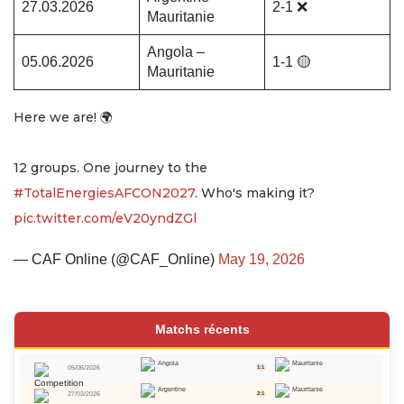
27.03.2026
2-1 ❌
Mauritanie
Angola –
05.06.2026
1-1 🟡
Mauritanie
Here we are! 🌍
12 groups. One journey to the
#TotalEnergiesAFCON2027
. Who's making it?
pic.twitter.com/eV20yndZGl
— CAF Online (@CAF_Online)
May 19, 2026
Matchs récents
Angola
Mauritanie
05/06/2026
1:1
Argentine
Mauritanie
27/03/2026
2:1