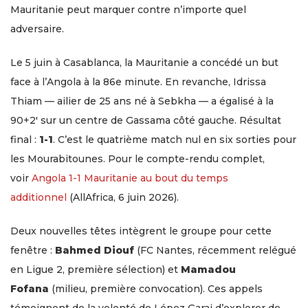
Mauritanie peut marquer contre n’importe quel
adversaire.
Le 5 juin à Casablanca, la Mauritanie a concédé un but
face à l’Angola à la 86e minute. En revanche, Idrissa
Thiam — ailier de 25 ans né à Sebkha — a égalisé à la
90+2′ sur un centre de Gassama côté gauche. Résultat
final :
1-1
. C’est le quatrième match nul en six sorties pour
les Mourabitounes. Pour le compte-rendu complet,
voir
Angola 1-1 Mauritanie au bout du temps
additionnel
(AllAfrica, 6 juin 2026).
Deux nouvelles têtes intègrent le groupe pour cette
fenêtre :
Bahmed Diouf
(FC Nantes, récemment relégué
en Ligue 2, première sélection) et
Mamadou
Fofana
(milieu, première convocation). Ces appels
témoignent de la volonté de López Garai d’explorer de