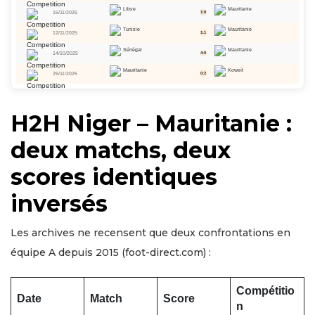
Libye
Mauritanie
15/11/2025
1:0
Tunisie
Mauritanie
12/11/2025
1:1
Sénégal
Mauritanie
14/10/2025
4:0
Mauritanie
Koweït
25/11/2025
0:2
H2H Niger – Mauritanie :
deux matchs, deux
scores identiques
inversés
Les archives ne recensent que deux confrontations en
équipe A depuis 2015 (foot-direct.com) :
Compétitio
Date
Match
Score
n