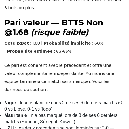
3 buts ou plus.
Pari valeur — BTTS Non
@1.68
(risque faible)
Cote 1xBet :
1.68 |
Probabilité implicite :
60%
|
Probabilité estimée :
63-65%
Ce pari est cohérent avec le précédent et offre une
valeur complémentaire indépendante. Au moins une
équipe terminera ce match sans marquer. Voici les
données de soutien :
Niger :
feuille blanche dans 2 de ses 6 derniers matchs (0-
0 vs Libye, 0-1 vs Togo)
Mauritanie :
n’a pas marqué lors de 3 de ses 6 derniers
matchs (Soudan, Sénégal, Koweït)
H2H :
les deux précédents se sont terminés sur 2-0 —