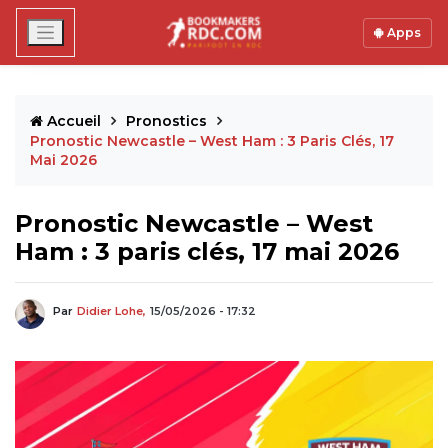
Apps
Accueil
Pronostics
Pronostic Newcastle – West Ham : 3 Paris Clés, 17
Mai 2026
Pronostic Newcastle – West
Ham : 3 paris clés, 17 mai 2026
Par
Didier Lohe,
15/05/2026 - 17:32