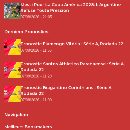
Messi Pour La Copa América 2028: L’Argentine
Refuse Toute Pression
07/08/2026 - 21:05
Derniers Pronostics
Pronostic Flamengo Vitória : Série A, Rodada 22
07/08/2026 - 11:55
Pronostic Santos Athletico Paranaense : Série A,
Rodada 22
07/08/2026 - 11:20
Pronostic Bragantino Corinthians : Série A,
Rodada 22
07/08/2026 - 11:00
Navigation
Meilleurs Bookmakers