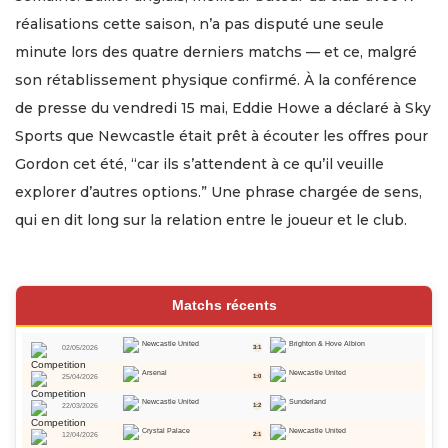
réalisations cette saison, n’a pas disputé une seule
minute lors des quatre derniers matchs — et ce, malgré
son rétablissement physique confirmé. À la conférence
de presse du vendredi 15 mai, Eddie Howe a déclaré à Sky
Sports que Newcastle était prêt à écouter les offres pour
Gordon cet été, “car ils s’attendent à ce qu’il veuille
explorer d’autres options.” Une phrase chargée de sens,
qui en dit long sur la relation entre le joueur et le club.
Matchs récents
Newcastle United
Brighton & Hove Albion
02/05/2026
3:1
Arsenal
Newcastle United
25/04/2026
1:0
Newcastle United
Sunderland
22/03/2026
1:2
Crystal Palace
Newcastle United
12/04/2026
2:1