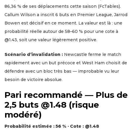
86,36 % de ses déplacements cette saison (FcTables).
Callum Wilson a inscrit 6 buts en Premier League, Jarrod
Bowen est décisif en ce moment. La valeur est là : une
probabilité réelle autour de 58–60 % pour une cote à
@1.43, soit une valeur légèrement positive.
Scénario d’invalidation :
Newcastle ferme le match
rapidement avec un but précoce et West Ham choisit de
défendre avec un bloc très bas — improbable vu leur
besoin de victoire absolue.
Pari recommandé — Plus de
2,5 buts @1.48 (risque
modéré)
Probabilité estimée : 56 % · Cote : @1.48