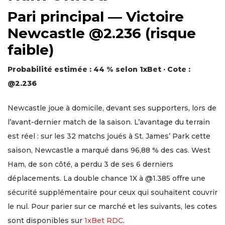
Pari principal — Victoire
Newcastle @2.236 (risque
faible)
Probabilité estimée : 44 % selon 1xBet · Cote :
@2.236
Newcastle joue à domicile, devant ses supporters, lors de
l’avant-dernier match de la saison. L’avantage du terrain
est réel : sur les 32 matchs joués à St. James’ Park cette
saison, Newcastle a marqué dans 96,88 % des cas. West
Ham, de son côté, a perdu 3 de ses 6 derniers
déplacements. La double chance 1X à @1.385 offre une
sécurité supplémentaire pour ceux qui souhaitent couvrir
le nul. Pour parier sur ce marché et les suivants, les cotes
sont disponibles sur
1xBet RDC
.