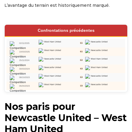
L’avantage du terrain est historiquement marqué.
Confrontations précédentes
West Ham United
Newcastle United
02/11/2025
3:1
West Ham United
Newcastle United
10/03/2025
0:1
Newcastle United
West Ham United
25/11/2024
0:2
Newcastle United
West Ham United
30/03/2024
4:3
West Ham United
Newcastle United
08/10/2023
2:2
West Ham United
Newcastle United
05/04/2023
1:5
Nos paris pour
Newcastle United – West
Ham United