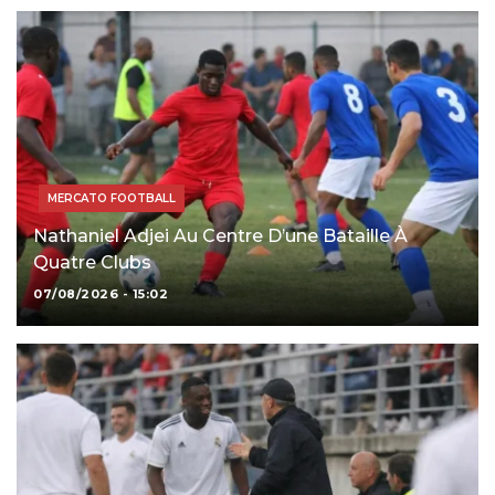
MERCATO FOOTBALL
Nathaniel Adjei Au Centre D’une Bataille À
Quatre Clubs
07/08/2026 - 15:02