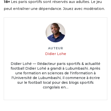
18+
Les paris sportifs sont réservés aux adultes. Le jeu
peut entraîner une dépendance. Jouez avec modération.
AUTEUR
Didier Lohe
Didier Lohé — Rédacteur paris sportifs & actualité
football Didier Lohé a grandi à Lubumbashi. Après
une formation en sciences de l'information à
l'Université de Lubumbashi, il commence à écrire
sur le football local pour des blogs sportifs
congolais en…