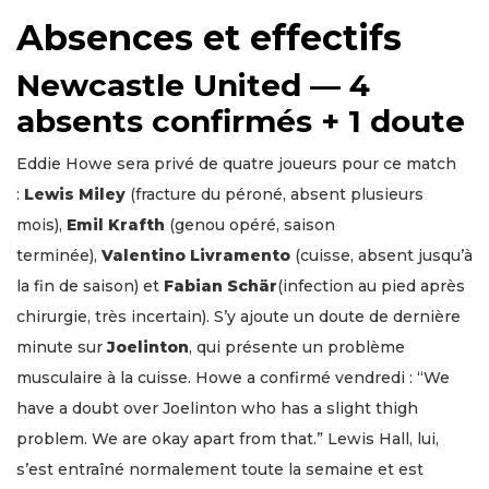
Absences et effectifs
Newcastle United — 4
absents confirmés + 1 doute
Eddie Howe sera privé de quatre joueurs pour ce match
:
Lewis Miley
(fracture du péroné, absent plusieurs
mois),
Emil Krafth
(genou opéré, saison
terminée),
Valentino Livramento
(cuisse, absent jusqu’à
la fin de saison) et
Fabian Schär
(infection au pied après
chirurgie, très incertain). S’y ajoute un doute de dernière
minute sur
Joelinton
, qui présente un problème
musculaire à la cuisse. Howe a confirmé vendredi : “We
have a doubt over Joelinton who has a slight thigh
problem. We are okay apart from that.” Lewis Hall, lui,
s’est entraîné normalement toute la semaine et est