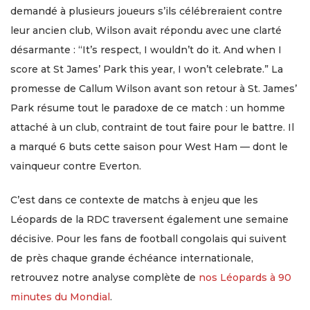
demandé à plusieurs joueurs s’ils célébreraient contre
leur ancien club, Wilson avait répondu avec une clarté
désarmante : “It’s respect, I wouldn’t do it. And when I
score at St James’ Park this year, I won’t celebrate.” La
promesse de Callum Wilson avant son retour à St. James’
Park résume tout le paradoxe de ce match : un homme
attaché à un club, contraint de tout faire pour le battre. Il
a marqué 6 buts cette saison pour West Ham — dont le
vainqueur contre Everton.
C’est dans ce contexte de matchs à enjeu que les
Léopards de la RDC traversent également une semaine
décisive. Pour les fans de football congolais qui suivent
de près chaque grande échéance internationale,
retrouvez notre analyse complète de
nos Léopards à 90
minutes du Mondial
.