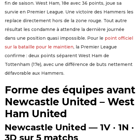
fin de saison. West Ham, 18e avec 36 points, joue sa
survie en Premier League. Une victoire des Hammers les
replace directement hors de la zone rouge. Tout autre
résultat les condamne à attendre la dernière journée
dans une position quasi impossible. Pour le
point officiel
sur la bataille pour le maintien
, la Premier League
confirme : deux points séparent West Ham de
Tottenham (17e), avec une différence de buts nettement
défavorable aux Hammers.
Forme des équipes avant
Newcastle United – West
Ham United
Newcastle United — 1V · 1N ·
3D sur 5 matchs