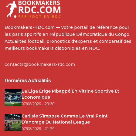
Bookmakers-RDC.com — votre portail de référence pour
les paris sportifs en République Démocratique du Congo.
Actualités football, pronostics d'experts et comparatif des
meilleurs bookmakers disponibles en RDC.
contacts@bookmakers-rdc.com
Dernières Actualités
La Liga Érige Mbappé En Vitrine Sportive Et
Économique
07/08/2026 - 23:30
Carlisle S’impose Comme Le Vrai Point
D’ancrage Du National League
07/08/2026 - 21:29