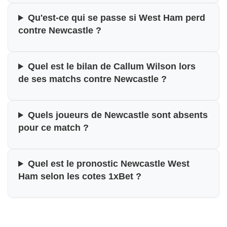
Qu'est-ce qui se passe si West Ham perd
contre Newcastle ?
Quel est le bilan de Callum Wilson lors
de ses matchs contre Newcastle ?
Quels joueurs de Newcastle sont absents
pour ce match ?
Quel est le pronostic Newcastle West
Ham selon les cotes 1xBet ?