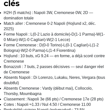
clés
H2H (5 matchs) : Napoli 3W, Cremonese 0W, 2D —
domination totale
Match aller : Cremonese 0-2 Napoli (Hojlund x2, déc.
2025)
Forme Napoli : L(0-2 Lazio à domicile)-D(1-1 Parma)-W(1-
0 Milan)-W(1-0 Cagliari)-W(2-1 Lecce)
Forme Cremonese : D(0-0 Torino)-L(0-1 Cagliari)-L(1-2
Bologna)-W(2-0 Parma)-L(1-4 Fiorentina)
Hojlund : 10 buts, xG 9.24 — en forme, a déjà scoré contre
Cremonese
Bonazzoli : 7 buts, 2 passes décisives — seul danger réel
de Cremonese
Absents Napoli : Di Lorenzo, Lukaku, Neres, Vergara (tous
doubtful)
Absents Cremonese : Vardy (début mai), Collocolo,
Thorsby, Moumbagna
Classement : Napoli 3e (66 pts) / Cremonese 17e (28 pts)
Cotes : Napoli ≈1.33 / Nul 4.50 / Cremonese 11.00
Probabilité victoire Napoli (polymarket) : 73.5%