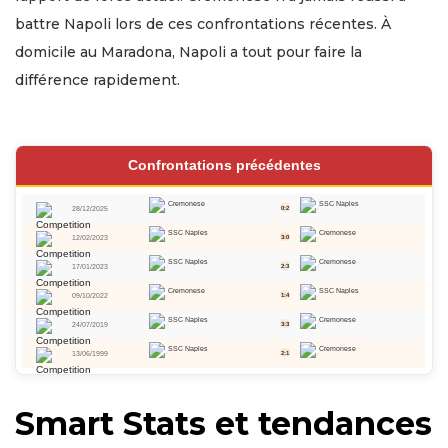
battre Napoli lors de ces confrontations récentes. À
domicile au Maradona, Napoli a tout pour faire la
différence rapidement.
Confrontations précédentes
Cremonese
SSC Naples
28/12/2025
0:2
SSC Naples
Cremonese
12/02/2023
3:0
SSC Naples
Cremonese
17/01/2023
2:3
Cremonese
SSC Naples
09/10/2022
1:4
SSC Naples
Cremonese
24/07/2019
3:3
SSC Naples
Cremonese
13/06/1999
2:1
Smart Stats et tendances