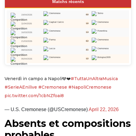
Matchs récents
Cremonese
Torino
19/04/2026
0:0
Cagliari Calcio
Cremonese
11/04/2026
1:0
Cremonese
Fiorentina
16/03/2026
1:4
Parma
Cremonese
21/03/2026
0:2
Lecce
Cremonese
08/03/2026
2:1
Cremonese
Bologna1909
05/04/2026
1:2
Venerdì in campo a Napoli🩶❤️
#TuttaUnAltraMusica
#SerieAEnilive
#Cremonese
#NapoliCremonese
pic.twitter.com/1cbNZfoai8
— U.S. Cremonese (@USCremonese)
April 22, 2026
Absents et compositions
probables