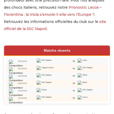
profondeur avec une précision rare. Pour nos analyses
des chocs italiens, retrouvez notre
Pronostic Lecce –
Fiorentina : la Viola s’envole-t-elle vers l’Europe ?
.
Retrouvez les informations officielles du club sur le
site
officiel de la SSC Napoli
.
Matchs récents
SSC Naples
Lazio
18/04/2026
0:2
Cagliari Calcio
SSC Naples
20/03/2026
0:1
SSC Naples
Torino
06/03/2026
2:1
SSC Naples
Milan
06/04/2026
1:0
Parma
SSC Naples
12/04/2026
1:1
SSC Naples
Lecce
14/03/2026
2:1