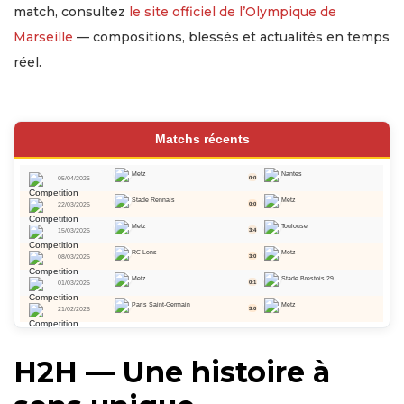
match, consultez
le site officiel de l’Olympique de
Marseille
— compositions, blessés et actualités en temps
réel.
Matchs récents
Metz
Nantes
05/04/2026
0:0
Stade Rennais
Metz
22/03/2026
0:0
Metz
Toulouse
15/03/2026
3:4
RC Lens
Metz
08/03/2026
3:0
Metz
Stade Brestois 29
01/03/2026
0:1
Paris Saint-Germain
Metz
21/02/2026
3:0
H2H — Une histoire à