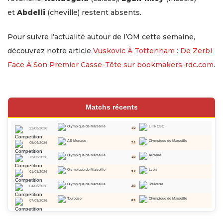
et
Abdelli
(cheville) restent absents.
Pour suivre l’actualité autour de l’OM cette semaine,
découvrez notre article
Vuskovic À Tottenham : De Zerbi
Face À Son Premier Casse-Tête sur bookmakers-rdc.com
.
Matchs récents
Olympique de Marseille
Lille OSC
22/03/2026
1:2
AS Monaco
Olympique de Marseille
05/04/2026
2:1
Olympique de Marseille
Auxerre
13/03/2026
1:0
Olympique de Marseille
Lyon
01/03/2026
3:2
Olympique de Marseille
Toulouse
04/03/2026
2:3
Toulouse
Olympique de Marseille
07/03/2026
0:1