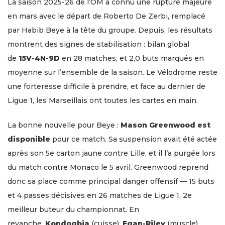
La saison 2025-26 de l’OM a connu une rupture majeure
en mars avec le départ de Roberto De Zerbi, remplacé
par Habib Beye à la tête du groupe. Depuis, les résultats
montrent des signes de stabilisation : bilan global
de
15V-4N-9D
en 28 matches, et 2,0 buts marqués en
moyenne sur l’ensemble de la saison. Le Vélodrome reste
une forteresse difficile à prendre, et face au dernier de
Ligue 1, les Marseillais ont toutes les cartes en main.
La bonne nouvelle pour Beye :
Mason Greenwood est
disponible
pour ce match. Sa suspension avait été actée
après son 5e carton jaune contre Lille, et il l’a purgée lors
du match contre Monaco le 5 avril. Greenwood reprend
donc sa place comme principal danger offensif — 15 buts
et 4 passes décisives en 26 matches de Ligue 1, 2e
meilleur buteur du championnat. En
revanche,
Kondogbia
(cuisse),
Egan-Riley
(muscle)