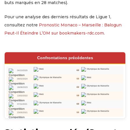
buts marqués en 28 matches).
Pour une analyse des derniers résultats de Ligue 1,
consultez notre
Pronostic Monaco – Marseille : Balogun
Peut-Il Éteindre L’OM sur bookmakers-rdc.com
.
Confrontations précédentes
Metz
Olympique de Marseille
04/10/2025
0:3
Olympique de Marseille
Metz
09/02/2024
1:1
Metz
Olympique de Marseille
18/08/2023
2:2
Metz
Olympique de Marseille
13/02/2022
1:2
Olympique de Marseille
Metz
07/11/2021
0:0
Metz
Olympique de Marseille
23/05/2021
1:1