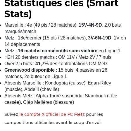
Statistiques clés (Smart
Stats)
Marseille : 4e (49 pts / 28 matches),
15V-4N-9D
, 2,0 buts
marqués/match
Metz : 18e/dernier (15 pts / 28 matches),
3V-6N-19D
, 1V en
14 déplacements
Metz :
16 matchs consécutifs sans victoire
en Ligue 1
H2H 20 derniers matchs : OM 11V / Metz 2V / 7 nuls
Over 2,5 buts :
41,7%
des confrontations OM-Metz
Greenwood disponible
: 15 buts, 4 passes en 26
matches, 2e buteur de Ligue 1
Absents Marseille : Kondogbia (cuisse), Egan-Riley
(muscle), Abdelli (cheville)
Absents Metz : Alpha Touré suspendu, Stambouli (côte
cassée), Cléo Melières (blessure)
Suivez
le compte X officiel de FC Metz
pour les
compositions officielles avant le coup d’envoi.