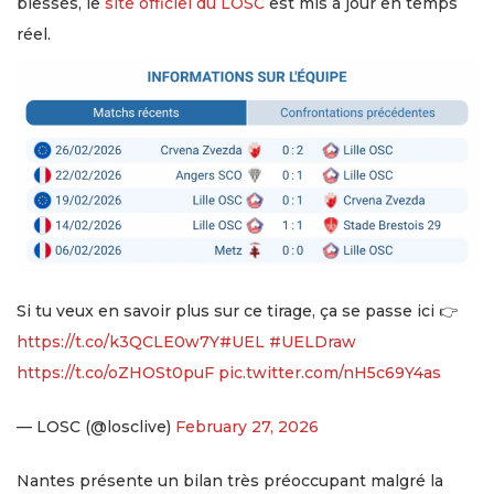
blessés, le
site officiel du LOSC
est mis à jour en temps
réel.
Si tu veux en savoir plus sur ce tirage, ça se passe ici 👉
https://t.co/k3QCLE0w7Y
#UEL
#UELDraw
https://t.co/oZHOSt0puF
pic.twitter.com/nH5c69Y4as
— LOSC (@losclive)
February 27, 2026
Nantes présente un bilan très préoccupant malgré la