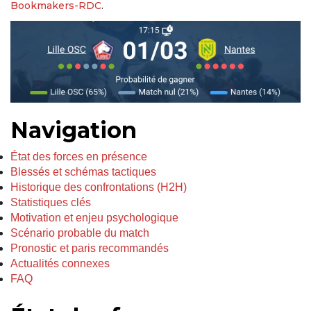
Bookmakers-RDC
.
Navigation
État des forces en présence
Blessés et schémas tactiques
Historique des confrontations (H2H)
Statistiques clés
Motivation et enjeu psychologique
Scénario probable du match
Pronostic et paris recommandés
Actualités connexes
FAQ