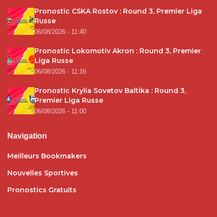
Pronostic CSKA Rostov : Round 3, Premier Liga
Russe
06/08/2026 - 11:40
Pronostic Lokomotiv Akron : Round 3, Premier
Liga Russe
06/08/2026 - 11:16
Pronostic Krylia Sovetov Baltika : Round 3,
Premier Liga Russe
06/08/2026 - 11:00
Navigation
Meilleurs Bookmakers
Nouvelles Sportives
Pronostics Gratuits