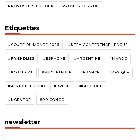
PRONOSTICS DU JOUR
PRONOSTICS RDC
Étiquettes
#COUPE DU MONDE 2026
#UEFA CONFERENCE LEAGUE
#FRIENDLIES
#ESPAGNE
#ARGENTINE
#MAROC
#PORTUGAL
#ANGLETERRE
#FRANCE
#MEXIQUE
#AFRIQUE DU SUD
#BRÉSIL
#BELGIQUE
#NORVÈGE
#RD CONGO
newsletter