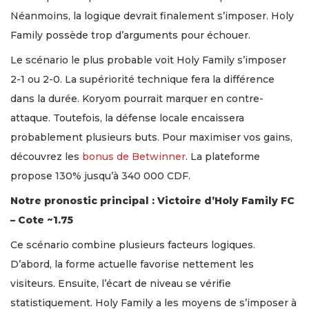
Néanmoins, la logique devrait finalement s’imposer. Holy
Family possède trop d’arguments pour échouer.
Le scénario le plus probable voit Holy Family s’imposer
2-1 ou 2-0. La supériorité technique fera la différence
dans la durée. Koryom pourrait marquer en contre-
attaque. Toutefois, la défense locale encaissera
probablement plusieurs buts. Pour maximiser vos gains,
découvrez les
bonus de Betwinner
. La plateforme
propose 130% jusqu’à 340 000 CDF.
Notre pronostic principal : Victoire d’Holy Family FC
– Cote ~1.75
Ce scénario combine plusieurs facteurs logiques.
D’abord, la forme actuelle favorise nettement les
visiteurs. Ensuite, l’écart de niveau se vérifie
statistiquement. Holy Family a les moyens de s’imposer à