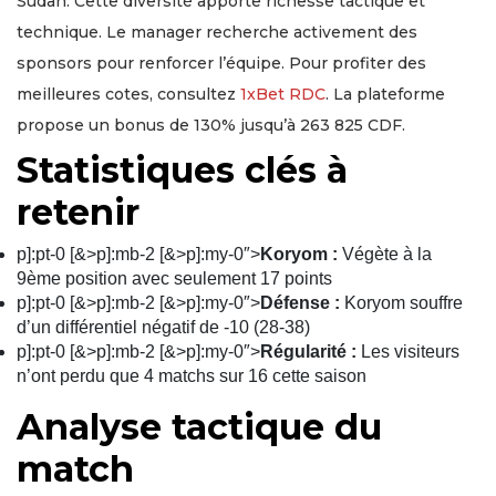
Sudan. Cette diversité apporte richesse tactique et
technique. Le manager recherche activement des
sponsors pour renforcer l’équipe. Pour profiter des
meilleures cotes, consultez
1xBet RDC
. La plateforme
propose un bonus de 130% jusqu’à 263 825 CDF.
Statistiques clés à
retenir
p]:pt-0 [&>p]:mb-2 [&>p]:my-0″>
Koryom :
Végète à la
9ème position avec seulement 17 points
p]:pt-0 [&>p]:mb-2 [&>p]:my-0″>
Défense :
Koryom souffre
d’un différentiel négatif de -10 (28-38)
p]:pt-0 [&>p]:mb-2 [&>p]:my-0″>
Régularité :
Les visiteurs
n’ont perdu que 4 matchs sur 16 cette saison
Analyse tactique du
match