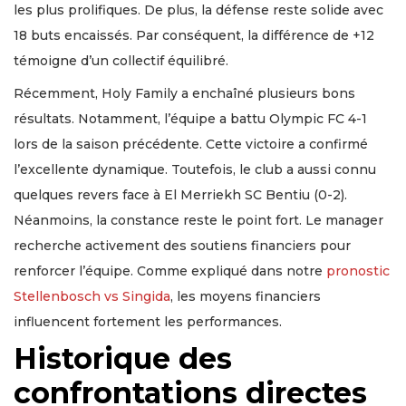
les plus prolifiques. De plus, la défense reste solide avec
18 buts encaissés. Par conséquent, la différence de +12
témoigne d’un collectif équilibré.
Récemment, Holy Family a enchaîné plusieurs bons
résultats. Notamment, l’équipe a battu Olympic FC 4-1
lors de la saison précédente. Cette victoire a confirmé
l’excellente dynamique. Toutefois, le club a aussi connu
quelques revers face à El Merriekh SC Bentiu (0-2).
Néanmoins, la constance reste le point fort. Le manager
recherche activement des soutiens financiers pour
renforcer l’équipe. Comme expliqué dans notre
pronostic
Stellenbosch vs Singida
, les moyens financiers
influencent fortement les performances.
Historique des
confrontations directes