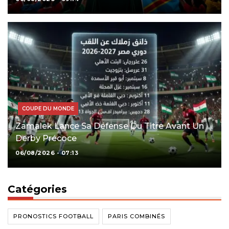
COUPE DU MONDE
Zamalek Lance Sa Défense Du Titre Avant Un
Derby Précoce
06/08/2026 - 07:13
Catégories
PRONOSTICS FOOTBALL
PARIS COMBINÉS