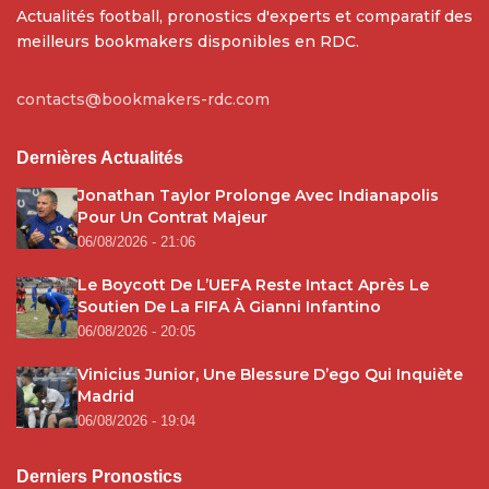
Actualités football, pronostics d'experts et comparatif des
meilleurs bookmakers disponibles en RDC.
contacts@bookmakers-rdc.com
Dernières Actualités
Jonathan Taylor Prolonge Avec Indianapolis
Pour Un Contrat Majeur
06/08/2026 - 21:06
Le Boycott De L’UEFA Reste Intact Après Le
Soutien De La FIFA À Gianni Infantino
06/08/2026 - 20:05
Vinicius Junior, Une Blessure D’ego Qui Inquiète
Madrid
06/08/2026 - 19:04
Derniers Pronostics