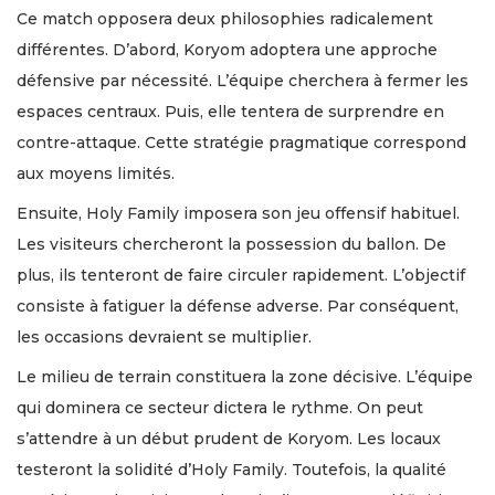
Ce match opposera deux philosophies radicalement
différentes. D’abord, Koryom adoptera une approche
défensive par nécessité. L’équipe cherchera à fermer les
espaces centraux. Puis, elle tentera de surprendre en
contre-attaque. Cette stratégie pragmatique correspond
aux moyens limités.
Ensuite, Holy Family imposera son jeu offensif habituel.
Les visiteurs chercheront la possession du ballon. De
plus, ils tenteront de faire circuler rapidement. L’objectif
consiste à fatiguer la défense adverse. Par conséquent,
les occasions devraient se multiplier.
Le milieu de terrain constituera la zone décisive. L’équipe
qui dominera ce secteur dictera le rythme. On peut
s’attendre à un début prudent de Koryom. Les locaux
testeront la solidité d’Holy Family. Toutefois, la qualité