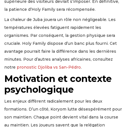
supérieure des visiteurs devrait s’imposer. En définitive,
la patience d’Holy Family sera récompensée.
La chaleur de Juba jouera un rôle non négligeable. Les
températures élevées fatiguent rapidement les
organismes. Par conséquent, la gestion physique sera
cruciale. Holy Family dispose d’un banc plus fourni. Cet
avantage pourrait faire la différence dans les dernières
minutes. Pour d’autres analyses africaines, consultez
notre
pronostic Djoliba vs San-Pédro
.
Motivation et contexte
psychologique
Les enjeux diffèrent radicalement pour les deux
formations. D’un côté, Koryom lutte désespérément pour
son maintien. Chaque point devient vital dans la course
au maintien. Les joueurs savent que la relégation