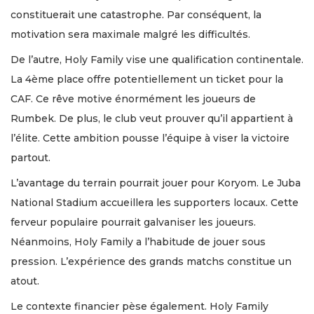
constituerait une catastrophe. Par conséquent, la
motivation sera maximale malgré les difficultés.
De l’autre, Holy Family vise une qualification continentale.
La 4ème place offre potentiellement un ticket pour la
CAF. Ce rêve motive énormément les joueurs de
Rumbek. De plus, le club veut prouver qu’il appartient à
l’élite. Cette ambition pousse l’équipe à viser la victoire
partout.
L’avantage du terrain pourrait jouer pour Koryom. Le Juba
National Stadium accueillera les supporters locaux. Cette
ferveur populaire pourrait galvaniser les joueurs.
Néanmoins, Holy Family a l’habitude de jouer sous
pression. L’expérience des grands matchs constitue un
atout.
Le contexte financier pèse également. Holy Family