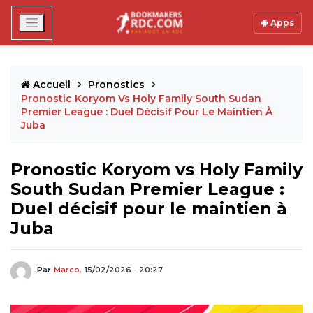
Apps
Accueil
Pronostics
Pronostic Koryom Vs Holy Family South Sudan
Premier League : Duel Décisif Pour Le Maintien À
Juba
Pronostic Koryom vs Holy Family
South Sudan Premier League :
Duel décisif pour le maintien à
Juba
Par
Marco,
15/02/2026 - 20:27