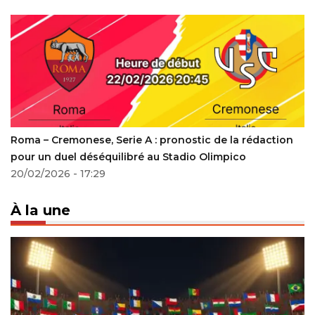
Roma – Cremonese, Serie A : pronostic de la rédaction
pour un duel déséquilibré au Stadio Olimpico
20/02/2026 - 17:29
À la une