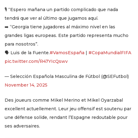
🎙️ “Espero mañana un partido complicado que nada
tendrá que ver al último que jugamos aquí.
➡️ “Georgia tiene jugadores al máximo nivel en las
grandes ligas europeas. Este partido representa mucho
para nosotros”.
🗣️ Luis de la Fuente.
#VamosEspaña
|
#CopaMundialFIFA
pic.twitter.com/R47YIcQswv
— Selección Española Masculina de Fútbol (@SEFutbol)
November 14, 2025
Des joueurs comme Mikel Merino et Mikel Oyarzabal
excellent actuellement. Leur jeu offensif est soutenu par
une défense solide, rendant l’Espagne redoutable pour
ses adversaires.