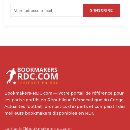
S'INSCRIRE
Bookmakers-RDC.com — votre portail de référence pour
les paris sportifs en République Démocratique du Congo.
Actualités football, pronostics d'experts et comparatif des
meilleurs bookmakers disponibles en RDC.
contacts@bookmakers-rdc.com