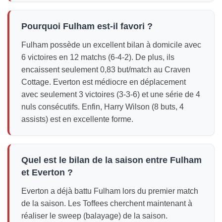
Pourquoi Fulham est-il favori ?
Fulham possède un excellent bilan à domicile avec
6 victoires en 12 matchs (6-4-2). De plus, ils
encaissent seulement 0,83 but/match au Craven
Cottage. Everton est médiocre en déplacement
avec seulement 3 victoires (3-3-6) et une série de 4
nuls consécutifs. Enfin, Harry Wilson (8 buts, 4
assists) est en excellente forme.
Quel est le bilan de la saison entre Fulham
et Everton ?
Everton a déjà battu Fulham lors du premier match
de la saison. Les Toffees cherchent maintenant à
réaliser le sweep (balayage) de la saison.