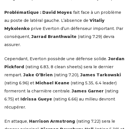
Problématique :
David Moyes
fait face à un problème
au poste de latéral gauche. L’absence de
Vitaliy
Mykolenko
prive Everton d’un défenseur important. Par
conséquent,
Jarrad Branthwaite
(rating 7.29) devra
assurer.
Cependant, Everton possède une défense solide.
Jordan
Pickford
(rating 6.83, 8 clean sheets) sera le dernier
rempart.
Jake O’Brien
(rating 7.20),
James Tarkowski
(rating 6.96) et
Michael Keane
(rating 5.35, 6.4 leader)
formeront la charnière centrale.
James Garner
(rating
6.75) et
Idrissa Gueye
(rating 6.66) au milieu devront
récupérer.
En attaque,
Harrison Armstrong
(rating 7.22) sera le