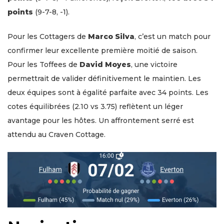
points
(9-7-8, -1).
Pour les Cottagers de
Marco Silva
, c’est un match pour
confirmer leur excellente première moitié de saison.
Pour les Toffees de
David Moyes
, une victoire
permettrait de valider définitivement le maintien. Les
deux équipes sont à égalité parfaite avec 34 points. Les
cotes équilibrées (2.10 vs 3.75) reflètent un léger
avantage pour les hôtes. Un affrontement serré est
attendu au Craven Cottage.