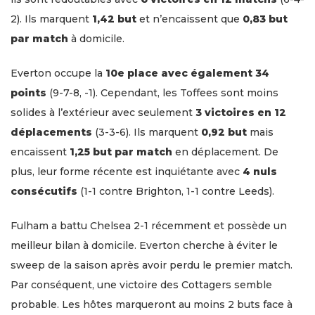
2). Ils marquent
1,42 but
et n’encaissent que
0,83 but
par match
à domicile.
Everton occupe la
10e place avec également 34
points
(9-7-8, -1). Cependant, les Toffees sont moins
solides à l’extérieur avec seulement
3 victoires en 12
déplacements
(3-3-6). Ils marquent
0,92 but
mais
encaissent
1,25 but par match
en déplacement. De
plus, leur forme récente est inquiétante avec
4 nuls
consécutifs
(1-1 contre Brighton, 1-1 contre Leeds).
Fulham a battu Chelsea 2-1 récemment et possède un
meilleur bilan à domicile. Everton cherche à éviter le
sweep de la saison après avoir perdu le premier match.
Par conséquent, une victoire des Cottagers semble
probable. Les hôtes marqueront au moins 2 buts face à