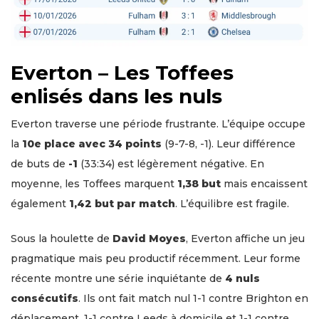
Everton – Les Toffees
enlisés dans les nuls
Everton traverse une période frustrante. L’équipe occupe
la
10e place avec 34 points
(9-7-8, -1). Leur différence
de buts de
-1
(33:34) est légèrement négative. En
moyenne, les Toffees marquent
1,38 but
mais encaissent
également
1,42 but par match
. L’équilibre est fragile.
Sous la houlette de
David Moyes
, Everton affiche un jeu
pragmatique mais peu productif récemment. Leur forme
récente montre une série inquiétante de
4 nuls
consécutifs
. Ils ont fait match nul 1-1 contre Brighton en
déplacement, 1-1 contre Leeds à domicile et 1-1 contre