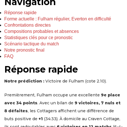
Navigation
Réponse rapide
Forme actuelle : Fulham régulier, Everton en difficulté
Confrontations directes
Compositions probables et absences
Statistiques clés pour ce pronostic
Scénario tactique du match
Notre pronostic final
FAQ
Réponse rapide
Notre prédiction :
Victoire de Fulham (cote 2.10).
Premièrement, Fulham occupe une excellente
9e place
avec 34 points
. Avec un bilan de
9 victoires, 7 nuls et
8 défaites
, les Cottagers affichent une différence de
buts positive de
+1
(34:33). À domicile au Craven Cottage,
ils sont redoutables avec
6 victoires en 12 matchs
(6-4-