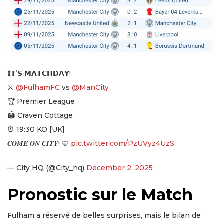
𝗜𝗧’𝗦 𝗠𝗔𝗧𝗖𝗛𝗗𝗔𝗬!
⚔️
@FulhamFC
vs
@ManCity
🏆 Premier League
🏟️ Craven Cottage
⏰ 19:30 KO [UK]
𝑪𝑶𝑴𝑬 𝑶𝑵 𝑪𝑰𝑻𝒀! 🩵
pic.twitter.com/PzUVyz4UzS
— City HQ (@City_hq)
December 2, 2025
Pronostic sur le Match
Fulham a réservé de belles surprises, mais le bilan de