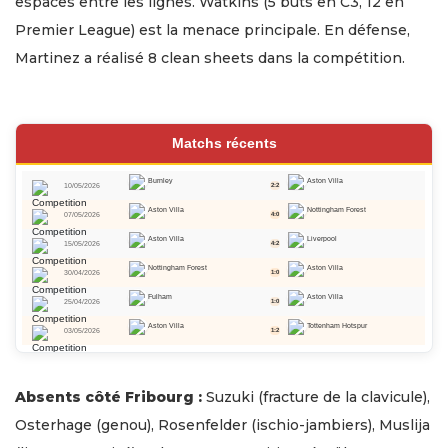
espaces entre les lignes. Watkins (5 buts en C3, 12 en
Premier League) est la menace principale. En défense,
Martinez a réalisé 8 clean sheets dans la compétition.
Matchs récents
Burnley
Aston Villa
10/05/2026
2:2
Aston Villa
Nottingham Forest
07/05/2026
4:0
Aston Villa
Liverpool
15/05/2026
4:2
Nottingham Forest
Aston Villa
30/04/2026
1:0
Fulham
Aston Villa
25/04/2026
1:0
Aston Villa
Tottenham Hotspur
03/05/2026
1:2
Absents côté Fribourg :
Suzuki (fracture de la clavicule),
Osterhage (genou), Rosenfelder (ischio-jambiers), Muslija