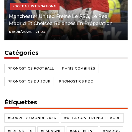
FOOTBALL INTERNATIONAL
Manchester United Freine Le PSG, Le Real
Madrid Et Chelsea Relancés En Préparation
08/08/2026 - 21:04
Catégories
PRONOSTICS FOOTBALL
PARIS COMBINÉS
PRONOSTICS DU JOUR
PRONOSTICS RDC
Étiquettes
#COUPE DU MONDE 2026
#UEFA CONFERENCE LEAGUE
#FRIENDLIES
#ESPAGNE
#ARGENTINE
#MAROC