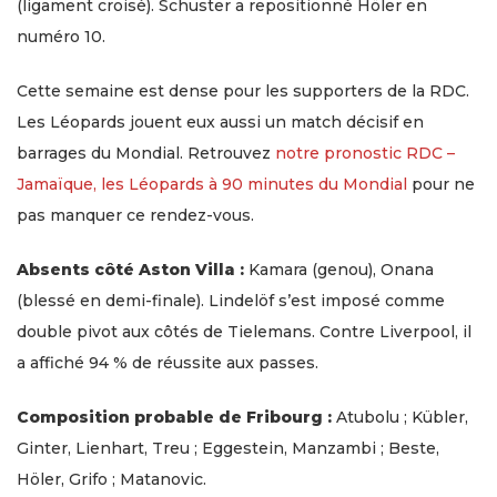
(ligament croisé). Schuster a repositionné Höler en
numéro 10.
Cette semaine est dense pour les supporters de la RDC.
Les Léopards jouent eux aussi un match décisif en
barrages du Mondial. Retrouvez
notre pronostic RDC –
Jamaïque, les Léopards à 90 minutes du Mondial
pour ne
pas manquer ce rendez-vous.
Absents côté Aston Villa :
Kamara (genou), Onana
(blessé en demi-finale). Lindelöf s’est imposé comme
double pivot aux côtés de Tielemans. Contre Liverpool, il
a affiché 94 % de réussite aux passes.
Composition probable de Fribourg :
Atubolu ; Kübler,
Ginter, Lienhart, Treu ; Eggestein, Manzambi ; Beste,
Höler, Grifo ; Matanovic.