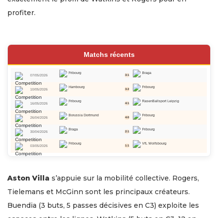
profiter.
Matchs récents
Fribourg
Braga
07/05/2026
3:1
Hambourg
Fribourg
10/05/2026
3:2
Fribourg
RasenBallsport Leipzig
16/05/2026
4:1
Borussia Dortmund
Fribourg
26/04/2026
4:0
Braga
Fribourg
30/04/2026
2:1
Fribourg
VfL Wolfsbourg
03/05/2026
1:1
Aston Villa
s’appuie sur la mobilité collective. Rogers,
Tielemans et McGinn sont les principaux créateurs.
Buendia (3 buts, 5 passes décisives en C3) exploite les